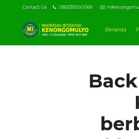
ite resmi MI Kenongomulyo - MIKN BerAQSI Beradab alQuran be
Contact Us
085335000069
mikenongomu
Beranda
P
Back 
ber