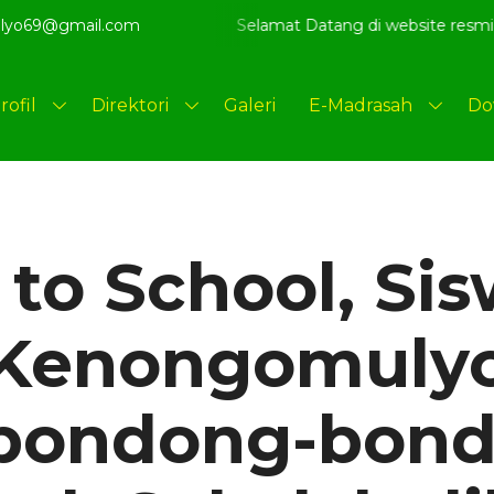
rprestaSI
lyo69@gmail.com
Selamat Datang di website resmi MI Kenongomu
rofil
Direktori
Galeri
E-Madrasah
Do
to School, Si
Kenongomuly
bondong-bon