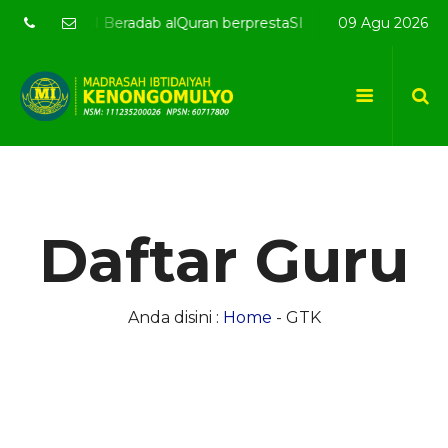
Beradab alQuran berprestaSI
Selamat Datang di website 
09 Agu 2026
Daftar Guru
Anda disini :
Home
-
GTK