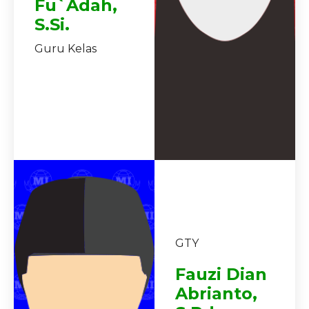
Fu`adah,
S.Si.
Guru Kelas
GTY
Fauzi Dian
Abrianto,