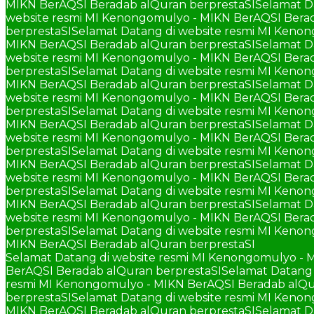
MIKN BerAQSI Beradab alQuran berprestaSI
Selamat D
website resmi MI Kenongomulyo - MIKN BerAQSI Berad
berprestaSI
Selamat Datang di website resmi MI Keno
MIKN BerAQSI Beradab alQuran berprestaSI
Selamat D
website resmi MI Kenongomulyo - MIKN BerAQSI Berad
berprestaSI
Selamat Datang di website resmi MI Keno
MIKN BerAQSI Beradab alQuran berprestaSI
Selamat D
website resmi MI Kenongomulyo - MIKN BerAQSI Berad
berprestaSI
Selamat Datang di website resmi MI Keno
MIKN BerAQSI Beradab alQuran berprestaSI
Selamat D
website resmi MI Kenongomulyo - MIKN BerAQSI Berad
berprestaSI
Selamat Datang di website resmi MI Keno
MIKN BerAQSI Beradab alQuran berprestaSI
Selamat D
website resmi MI Kenongomulyo - MIKN BerAQSI Berad
berprestaSI
Selamat Datang di website resmi MI Keno
MIKN BerAQSI Beradab alQuran berprestaSI
Selamat D
website resmi MI Kenongomulyo - MIKN BerAQSI Berad
berprestaSI
Selamat Datang di website resmi MI Keno
MIKN BerAQSI Beradab alQuran berprestaSI
Selamat Datang di website resmi MI Kenongomulyo - 
BerAQSI Beradab alQuran berprestaSI
Selamat Datang 
resmi MI Kenongomulyo - MIKN BerAQSI Beradab alQu
berprestaSI
Selamat Datang di website resmi MI Keno
MIKN BerAQSI Beradab alQuran berprestaSI
Selamat D