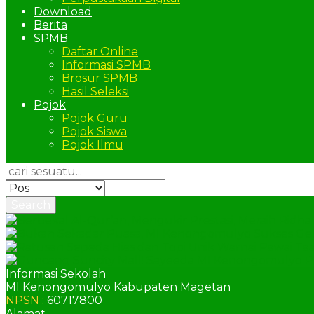
Download
Berita
SPMB
Daftar Online
Informasi SPMB
Brosur SPMB
Hasil Seleksi
Pojok
Pojok Guru
Pojok Siswa
Pojok Ilmu
Search
Informasi Sekolah
MI Kenongomulyo Kabupaten Magetan
NPSN :
60717800
Alamat