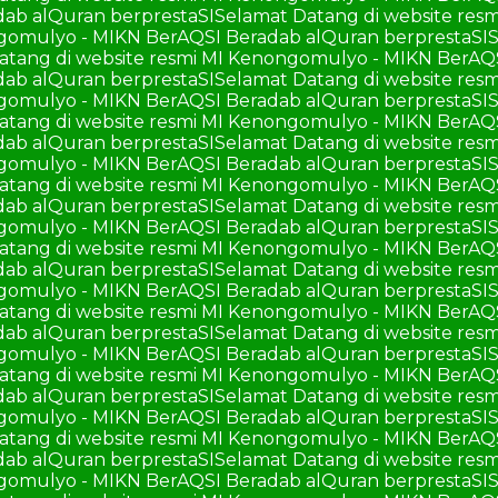
ab alQuran berprestaSI
Selamat Datang di website re
ngomulyo - MIKN BerAQSI Beradab alQuran berprestaSI
S
atang di website resmi MI Kenongomulyo - MIKN BerAQ
ab alQuran berprestaSI
Selamat Datang di website re
ngomulyo - MIKN BerAQSI Beradab alQuran berprestaSI
S
atang di website resmi MI Kenongomulyo - MIKN BerAQ
ab alQuran berprestaSI
Selamat Datang di website re
ngomulyo - MIKN BerAQSI Beradab alQuran berprestaSI
S
atang di website resmi MI Kenongomulyo - MIKN BerAQ
ab alQuran berprestaSI
Selamat Datang di website re
ngomulyo - MIKN BerAQSI Beradab alQuran berprestaSI
S
atang di website resmi MI Kenongomulyo - MIKN BerAQ
ab alQuran berprestaSI
Selamat Datang di website re
ngomulyo - MIKN BerAQSI Beradab alQuran berprestaSI
S
atang di website resmi MI Kenongomulyo - MIKN BerAQ
ab alQuran berprestaSI
Selamat Datang di website re
ngomulyo - MIKN BerAQSI Beradab alQuran berprestaSI
S
atang di website resmi MI Kenongomulyo - MIKN BerAQ
ab alQuran berprestaSI
Selamat Datang di website re
ngomulyo - MIKN BerAQSI Beradab alQuran berprestaSI
S
atang di website resmi MI Kenongomulyo - MIKN BerAQ
ab alQuran berprestaSI
Selamat Datang di website re
ngomulyo - MIKN BerAQSI Beradab alQuran berprestaSI
S