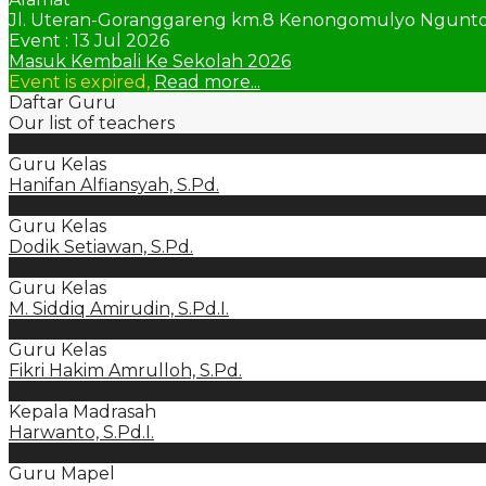
Jl. Uteran-Goranggareng km.8 Kenongomulyo Ngunt
Event : 13 Jul 2026
Masuk Kembali Ke Sekolah 2026
Event is expired,
Read more...
Daftar Guru
Our list of teachers
Guru Kelas
Hanifan Alfiansyah, S.Pd.
Guru Kelas
Dodik Setiawan, S.Pd.
Guru Kelas
M. Siddiq Amirudin, S.Pd.I.
Guru Kelas
Fikri Hakim Amrulloh, S.Pd.
Kepala Madrasah
Harwanto, S.Pd.I.
Guru Mapel