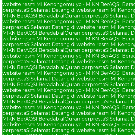
website resmi MI Kenongomulyo - MIKN BerAQSI Berad
berprestaSI
Selamat Datang di website resmi MI Keno
MIKN BerAQSI Beradab alQuran berprestaSI
Selamat D
website resmi MI Kenongomulyo - MIKN BerAQSI Berad
berprestaSI
Selamat Datang di website resmi MI Keno
MIKN BerAQSI Beradab alQuran berprestaSI
Selamat D
website resmi MI Kenongomulyo - MIKN BerAQSI Berad
berprestaSI
Selamat Datang di website resmi MI Keno
MIKN BerAQSI Beradab alQuran berprestaSI
Selamat D
website resmi MI Kenongomulyo - MIKN BerAQSI Berad
berprestaSI
Selamat Datang di website resmi MI Keno
MIKN BerAQSI Beradab alQuran berprestaSI
Selamat D
website resmi MI Kenongomulyo - MIKN BerAQSI Berad
berprestaSI
Selamat Datang di website resmi MI Keno
MIKN BerAQSI Beradab alQuran berprestaSI
Selamat D
website resmi MI Kenongomulyo - MIKN BerAQSI Berad
berprestaSI
Selamat Datang di website resmi MI Keno
MIKN BerAQSI Beradab alQuran berprestaSI
Selamat D
website resmi MI Kenongomulyo - MIKN BerAQSI Berad
berprestaSI
Selamat Datang di website resmi MI Keno
MIKN BerAQSI Beradab alQuran berprestaSI
Selamat D
website resmi MI Kenongomulyo - MIKN BerAQSI Berad
berprestaSI
Selamat Datang di website resmi MI Keno