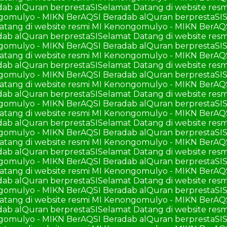
ab alQuran berprestaSI
Selamat Datang di website re
ngomulyo - MIKN BerAQSI Beradab alQuran berprestaSI
S
atang di website resmi MI Kenongomulyo - MIKN BerAQ
ab alQuran berprestaSI
Selamat Datang di website re
ngomulyo - MIKN BerAQSI Beradab alQuran berprestaSI
S
atang di website resmi MI Kenongomulyo - MIKN BerAQ
ab alQuran berprestaSI
Selamat Datang di website re
ngomulyo - MIKN BerAQSI Beradab alQuran berprestaSI
S
atang di website resmi MI Kenongomulyo - MIKN BerAQ
ab alQuran berprestaSI
Selamat Datang di website re
ngomulyo - MIKN BerAQSI Beradab alQuran berprestaSI
S
atang di website resmi MI Kenongomulyo - MIKN BerAQ
ab alQuran berprestaSI
Selamat Datang di website re
ngomulyo - MIKN BerAQSI Beradab alQuran berprestaSI
S
atang di website resmi MI Kenongomulyo - MIKN BerAQ
ab alQuran berprestaSI
Selamat Datang di website re
ngomulyo - MIKN BerAQSI Beradab alQuran berprestaSI
S
atang di website resmi MI Kenongomulyo - MIKN BerAQ
ab alQuran berprestaSI
Selamat Datang di website re
ngomulyo - MIKN BerAQSI Beradab alQuran berprestaSI
S
atang di website resmi MI Kenongomulyo - MIKN BerAQ
ab alQuran berprestaSI
Selamat Datang di website re
ngomulyo - MIKN BerAQSI Beradab alQuran berprestaSI
S