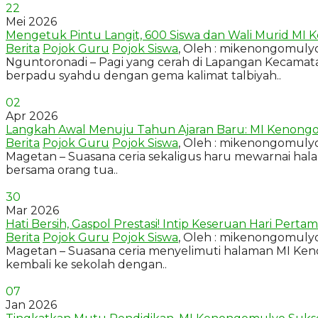
22
Mei 2026
Mengetuk Pintu Langit, 600 Siswa dan Wali Murid MI K
Berita
Pojok Guru
Pojok Siswa
, Oleh : mikenongomuly
Nguntoronadi – Pagi yang cerah di Lapangan Kecamat
berpadu syahdu dengan gema kalimat talbiyah..
02
Apr 2026
Langkah Awal Menuju Tahun Ajaran Baru: MI Kenongom
Berita
Pojok Guru
Pojok Siswa
, Oleh : mikenongomuly
Magetan – Suasana ceria sekaligus haru mewarnai ha
bersama orang tua..
30
Mar 2026
Hati Bersih, Gaspol Prestasi! Intip Keseruan Hari Pe
Berita
Pojok Guru
Pojok Siswa
, Oleh : mikenongomuly
Magetan – Suasana ceria menyelimuti halaman MI Kenong
kembali ke sekolah dengan..
07
Jan 2026