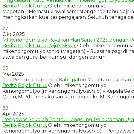
Tingkatkan Mutu Pendidikan, MI Kenongomulyo Sukses
Berita
Pojok Guru
, Oleh : mikenongomulyo
Magetan – Memasuki awal semester genap tahun aja
meningkatkan kualitas pengajaran. Seluruh tenaga pen
22
Okt 2025
MI Kenongomulyo Rayakan Hari Santri 2025 dengan
Berita
Pojok Guru
Pojok Siswa
, Oleh : mikenongomuly
mikenongomulyo.sch.id (Magetan) – Suasana pagi di h
siswa dan guru berkumpul dengan penuh..
02
Mei 2025
Kasi Pendma Kemenag Kabupaten Magetan Lakukan M
Berita
Pojok Guru
, Oleh : mikenongomulyo
Kenongomulyo (mikenongomulyo.sch.id) – Kepala Se
Qodri, M.Pd.I., melakukan kunjungan ke MI Kenongomu
29
Apr 2025
Pengawas Sekolah Pantau Langsung Pelaksanaan Uji
Berita
Pojok Guru
, Oleh : mikenongomulyo
Kenongomulyo (mikenongomulyo.sch.id) – Pengawas S