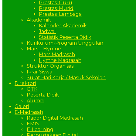
Prestasi Guru
Prestasi Murid
Prestasi Lembaga
Akademik
Kalender Akademik
Jadwal
Statistik Peserta Didik
Kurikulum-Program Unggulan
Mars – Hymne
Mars Madrasah
Hymne Madrasah
Struktur Organisasi
Ikrar Siswa
Surat Hari Kerja / Masuk Sekolah
Direktori
GTK
Peserta Didik
Alumni
Galeri
E-Madrasah
Rapor Digital Madrasah
EMIS
E-Learning
Perpustakaan Digital