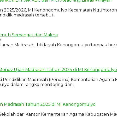
 Ikuti Bimtek KBC dan Microteaching Lintas Wilayah
ran 2025/2026, MI Kenongomulyo Kecamatan Nguntoro
didik madrasah tersebut..
 Penuh Semangat dan Makna
o
alaman Madrasah Ibtidaiyah Kenongomulyo tampak berbe
onev Ujian Madrasah Tahun 2025 di MI Kenongomulyo
ksi Pendidikan Madrasah (Pendma) Kementerian Agam
lyo dalam rangka monitoring dan..
an Madrasah Tahun 2025 di MI Kenongomulyo
ekolah dari Kantor Kementerian Agama Kabupaten Mag