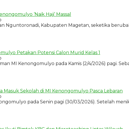
enongomulyo ‘Naik Haji’ Massal
o
an Nguntoronadi, Kabupaten Magetan, seketika beruba
ulyo Petakan Potensi Calon Murid Kelas 1
o
laman MI Kenongomulyo pada Kamis (2/4/2026) pagi. Se
rtama Masuk Sekolah di MI Kenongomulyo Pasca Lebaran
o
omulyo pada Senin pagi (30/03/2026). Setelah menikmati