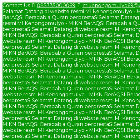
Contact Us
085335000069
mikenongomulyo69@g
Selamat Datang di website resmi MI Kenongomulyo - 
BerAQSI Beradab alQuran berprestaSI
Selamat Datang 
resmi MI Kenongomulyo - MIKN BerAQSI Beradab alQu
berprestaSI
Selamat Datang di website resmi MI Keno
MIKN BerAQSI Beradab alQuran berprestaSI
Selamat D
website resmi MI Kenongomulyo - MIKN BerAQSI Berad
berprestaSI
Selamat Datang di website resmi MI Keno
MIKN BerAQSI Beradab alQuran berprestaSI
Selamat D
website resmi MI Kenongomulyo - MIKN BerAQSI Berad
berprestaSI
Selamat Datang di website resmi MI Keno
MIKN BerAQSI Beradab alQuran berprestaSI
Selamat D
website resmi MI Kenongomulyo - MIKN BerAQSI Berad
berprestaSI
Selamat Datang di website resmi MI Keno
MIKN BerAQSI Beradab alQuran berprestaSI
Selamat D
website resmi MI Kenongomulyo - MIKN BerAQSI Berad
berprestaSI
Selamat Datang di website resmi MI Keno
MIKN BerAQSI Beradab alQuran berprestaSI
Selamat D
website resmi MI Kenongomulyo - MIKN BerAQSI Berad
berprestaSI
Selamat Datang di website resmi MI Keno
MIKN BerAQSI Beradab alQuran berprestaSI
Selamat D
website resmi MI Kenongomulyo - MIKN BerAQSI Berad
berprestaSI
Selamat Datang di website resmi MI Keno