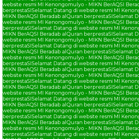
website resmi MI Kenongomulyo - MIKN BerAQSI Berad
berprestaSI
Selamat Datang di website resmi MI Keno
MIKN BerAQSI Beradab alQuran berprestaSI
Selamat D
website resmi MI Kenongomulyo - MIKN BerAQSI Berad
berprestaSI
Selamat Datang di website resmi MI Keno
MIKN BerAQSI Beradab alQuran berprestaSI
Selamat D
website resmi MI Kenongomulyo - MIKN BerAQSI Berad
berprestaSI
Selamat Datang di website resmi MI Keno
MIKN BerAQSI Beradab alQuran berprestaSI
Selamat D
website resmi MI Kenongomulyo - MIKN BerAQSI Berad
berprestaSI
Selamat Datang di website resmi MI Keno
MIKN BerAQSI Beradab alQuran berprestaSI
Selamat D
website resmi MI Kenongomulyo - MIKN BerAQSI Berad
berprestaSI
Selamat Datang di website resmi MI Keno
MIKN BerAQSI Beradab alQuran berprestaSI
Selamat D
website resmi MI Kenongomulyo - MIKN BerAQSI Berad
berprestaSI
Selamat Datang di website resmi MI Keno
MIKN BerAQSI Beradab alQuran berprestaSI
Selamat D
website resmi MI Kenongomulyo - MIKN BerAQSI Berad
berprestaSI
Selamat Datang di website resmi MI Keno
MIKN BerAQSI Beradab alQuran berprestaSI
Selamat D
website resmi MI Kenongomulyo - MIKN BerAQSI Berad
berprestaSI
Selamat Datang di website resmi MI Keno