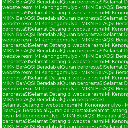
MIKN BerAQSI Beradab alQuran berprestaSI
Selamat D
website resmi MI Kenongomulyo - MIKN BerAQSI Berad
berprestaSI
Selamat Datang di website resmi MI Keno
MIKN BerAQSI Beradab alQuran berprestaSI
Selamat D
website resmi MI Kenongomulyo - MIKN BerAQSI Berad
berprestaSI
Selamat Datang di website resmi MI Keno
MIKN BerAQSI Beradab alQuran berprestaSI
Selamat D
website resmi MI Kenongomulyo - MIKN BerAQSI Berad
berprestaSI
Selamat Datang di website resmi MI Keno
MIKN BerAQSI Beradab alQuran berprestaSI
Selamat D
website resmi MI Kenongomulyo - MIKN BerAQSI Berad
berprestaSI
Selamat Datang di website resmi MI Keno
MIKN BerAQSI Beradab alQuran berprestaSI
Selamat D
website resmi MI Kenongomulyo - MIKN BerAQSI Berad
berprestaSI
Selamat Datang di website resmi MI Keno
MIKN BerAQSI Beradab alQuran berprestaSI
Selamat D
website resmi MI Kenongomulyo - MIKN BerAQSI Berad
berprestaSI
Selamat Datang di website resmi MI Keno
MIKN BerAQSI Beradab alQuran berprestaSI
Selamat Datang di website resmi MI Kenongomulyo - 
BerAQSI Beradab alQuran berprestaSI
Selamat Datang 
resmi MI Kenongomulyo - MIKN BerAQSI Beradab alQu
berprestaSI
Selamat Datang di website resmi MI Keno
MIKN BerAQSI Beradab alQuran berprestaSI
Selamat D