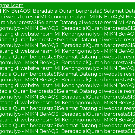
mail.com
MIKN BerAQSI Beradab alQuran berprestaSI
Selamat Dat
di website resmi MI Kenongomulyo - MIKN BerAQSI Ber
ran berprestaSI
Selamat Datang di website resmi MI K
ngomulyo - MIKN BerAQSI Beradab alQuran berprestaSI
S
atang di website resmi MI Kenongomulyo - MIKN BerAQ
ab alQuran berprestaSI
Selamat Datang di website re
ngomulyo - MIKN BerAQSI Beradab alQuran berprestaSI
S
atang di website resmi MI Kenongomulyo - MIKN BerAQ
ab alQuran berprestaSI
Selamat Datang di website re
ngomulyo - MIKN BerAQSI Beradab alQuran berprestaSI
S
atang di website resmi MI Kenongomulyo - MIKN BerAQ
ab alQuran berprestaSI
Selamat Datang di website re
ngomulyo - MIKN BerAQSI Beradab alQuran berprestaSI
S
atang di website resmi MI Kenongomulyo - MIKN BerAQ
ab alQuran berprestaSI
Selamat Datang di website re
ngomulyo - MIKN BerAQSI Beradab alQuran berprestaSI
S
atang di website resmi MI Kenongomulyo - MIKN BerAQ
ab alQuran berprestaSI
Selamat Datang di website re
ngomulyo - MIKN BerAQSI Beradab alQuran berprestaSI
S
atang di website resmi MI Kenongomulyo - MIKN BerAQ
ab alQuran berprestaSI
Selamat Datang di website re
ngomulyo - MIKN BerAQSI Beradab alQuran berprestaSI
S