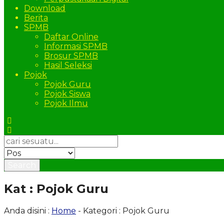
Download
Berita
SPMB
Daftar Online
Informasi SPMB
Brosur SPMB
Hasil Seleksi
Pojok
Pojok Guru
Pojok Siswa
Pojok Ilmu
Search
Kat : Pojok Guru
Anda disini :
Home
-
Kategori : Pojok Guru