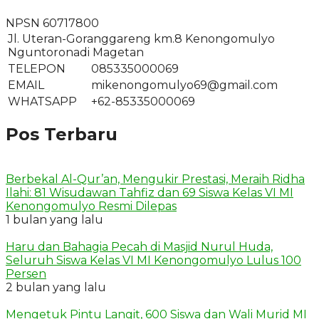
NPSN
60717800
Jl. Uteran-Goranggareng km.8 Kenongomulyo
Nguntoronadi Magetan
TELEPON
085335000069
EMAIL
mikenongomulyo69@gmail.com
WHATSAPP
+62-85335000069
Pos Terbaru
Berbekal Al-Qur’an, Mengukir Prestasi, Meraih Ridha
Ilahi: 81 Wisudawan Tahfiz dan 69 Siswa Kelas VI MI
Kenongomulyo Resmi Dilepas
1 bulan yang lalu
Haru dan Bahagia Pecah di Masjid Nurul Huda,
Seluruh Siswa Kelas VI MI Kenongomulyo Lulus 100
Persen
2 bulan yang lalu
Mengetuk Pintu Langit, 600 Siswa dan Wali Murid MI