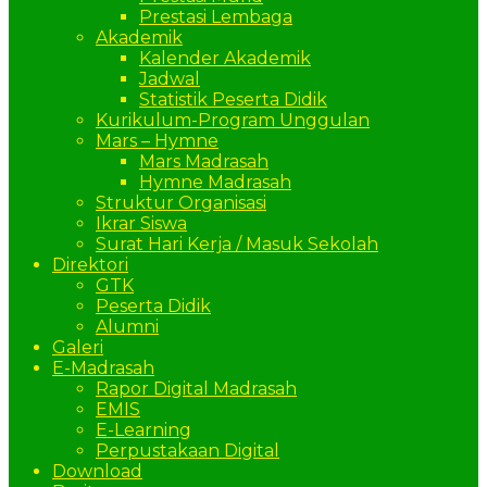
Prestasi Lembaga
Akademik
Kalender Akademik
Jadwal
Statistik Peserta Didik
Kurikulum-Program Unggulan
Mars – Hymne
Mars Madrasah
Hymne Madrasah
Struktur Organisasi
Ikrar Siswa
Surat Hari Kerja / Masuk Sekolah
Direktori
GTK
Peserta Didik
Alumni
Galeri
E-Madrasah
Rapor Digital Madrasah
EMIS
E-Learning
Perpustakaan Digital
Download