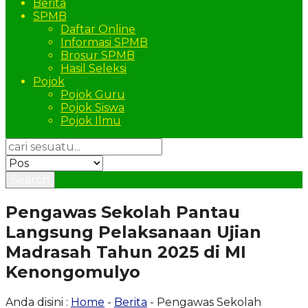
Berita
SPMB
Daftar Online
Informasi SPMB
Brosur SPMB
Hasil Seleksi
Pojok
Pojok Guru
Pojok Siswa
Pojok Ilmu
Search
Pengawas Sekolah Pantau
Langsung Pelaksanaan Ujian
Madrasah Tahun 2025 di MI
Kenongomulyo
Anda disini :
Home
-
Berita
- Pengawas Sekolah