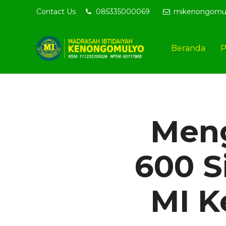
t Datang di website resmi MI Kenongomulyo - MIKN BerAQSI Be
Contact Us
085335000069
mikenongomu
Beranda
P
Meng
600 S
MI K