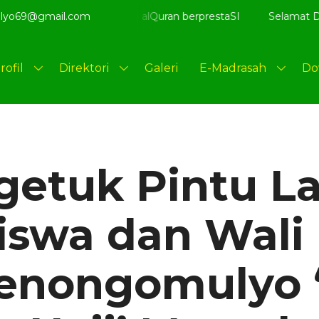
radab alQuran berprestaSI
lyo69@gmail.com
Selamat Datang di website re
rofil
Direktori
Galeri
E-Madrasah
Do
etuk Pintu La
iswa dan Wali
enongomulyo 