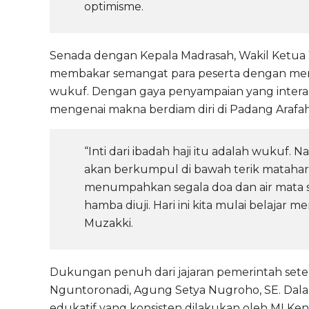
optimisme.
Senada dengan Kepala Madrasah, Wakil Ketua Y
membakar semangat para peserta dengan menjel
wukuf. Dengan gaya penyampaian yang interakt
mengenai makna berdiam diri di Padang Arafah
“Inti dari ibadah haji itu adalah wukuf.
akan berkumpul di bawah terik matahari
menumpahkan segala doa dan air mata sel
hamba diuji. Hari ini kita mulai belajar m
Muzakki.
Dukungan penuh dari jajaran pemerintah setem
Nguntoronadi, Agung Setya Nugroho, SE. Dala
edukatif yang konsisten dilakukan oleh MI 