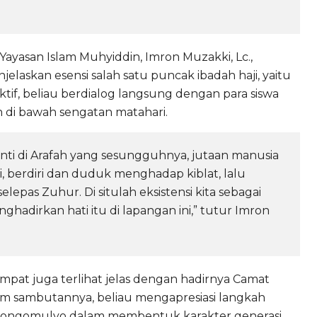
ayasan Islam Muhyiddin, Imron Muzakki, Lc.,
askan esensi salah satu puncak ibadah haji, yaitu
if, beliau berdialog langsung dengan para siswa
 di bawah sengatan matahari.
 Nanti di Arafah yang sesungguhnya, jutaan manusia
, berdiri dan duduk menghadap kiblat, lalu
epas Zuhur. Di situlah eksistensi kita sebagai
enghadirkan hati itu di lapangan ini,” tutur Imron
pat juga terlihat jelas dengan hadirnya Camat
m sambutannya, beliau mengapresiasi langkah
Kenongomulyo dalam membentuk karakter generasi