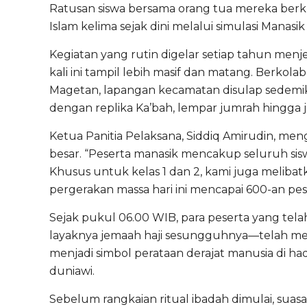
Ratusan siswa bersama orang tua mereka ber
Islam kelima sejak dini melalui simulasi Manasik 
Kegiatan yang rutin digelar setiap tahun menj
kali ini tampil lebih masif dan matang. Berko
Magetan, lapangan kecamatan disulap sedemik
dengan replika Ka’bah, lempar jumrah hingga jal
Ketua Panitia Pelaksana, Siddiq Amirudin, me
besar. “Peserta manasik mencakup seluruh sisw
Khusus untuk kelas 1 dan 2, kami juga meliba
pergerakan massa hari ini mencapai 600-an peser
Sejak pukul 06.00 WIB, para peserta yang tel
layaknya jemaah haji sesungguhnya—telah mema
menjadi simbol perataan derajat manusia di ha
duniawi.
Sebelum rangkaian ritual ibadah dimulai, sua