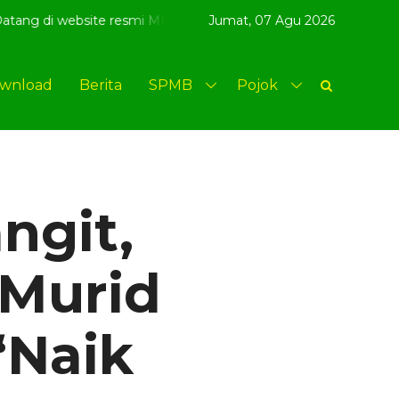
smi MI Kenongomulyo - MIKN BerAQSI Beradab alQuran berpres
Jumat,
07 Agu 2026
wnload
Berita
SPMB
Pojok
ngit,
 Murid
‘Naik