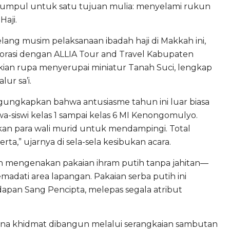
kumpul untuk satu tujuan mulia: menyelami rukun
Haji.
elang musim pelaksanaan ibadah haji di Makkah ini,
laborasi dengan ALLIA Tour and Travel Kabupaten
ian rupa menyerupai miniatur Tanah Suci, lengkap
ur sa’i.
ngungkapkan bahwa antusiasme tahun ini luar biasa
a-siswi kelas 1 sampai kelas 6 MI Kenongomulyo.
tkan para wali murid untuk mendampingi. Total
ta,” ujarnya di sela-sela kesibukan acara.
ah mengenakan pakaian ihram putih tanpa jahitan—
dati area lapangan. Pakaian serba putih ini
dapan Sang Pencipta, melepas segala atribut
sana khidmat dibangun melalui serangkaian sambutan