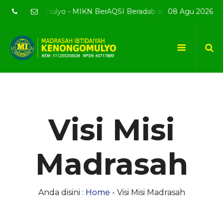
 Kenongomulyo - MIKN BerAQSI Beradab alQuran berprestaSI
08 Agu 2026
Visi Misi
Madrasah
Anda disini :
Home
-
Visi Misi Madrasah