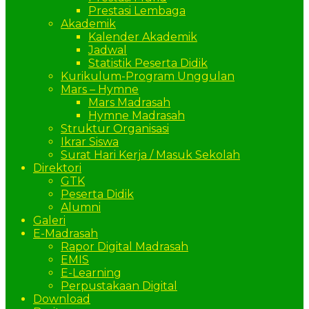
Prestasi Lembaga
Akademik
Kalender Akademik
Jadwal
Statistik Peserta Didik
Kurikulum-Program Unggulan
Mars – Hymne
Mars Madrasah
Hymne Madrasah
Struktur Organisasi
Ikrar Siswa
Surat Hari Kerja / Masuk Sekolah
Direktori
GTK
Peserta Didik
Alumni
Galeri
E-Madrasah
Rapor Digital Madrasah
EMIS
E-Learning
Perpustakaan Digital
Download