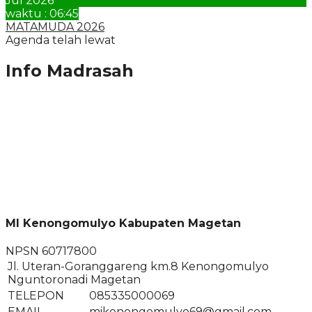
Jul 2026
waktu : 06:45
MATAMUDA 2026
Agenda telah lewat
Info Madrasah
MI Kenongomulyo Kabupaten Magetan
NPSN
60717800
Jl. Uteran-Goranggareng km.8 Kenongomulyo
Nguntoronadi Magetan
TELEPON
085335000069
EMAIL
mikenongomulyo69@gmail.com