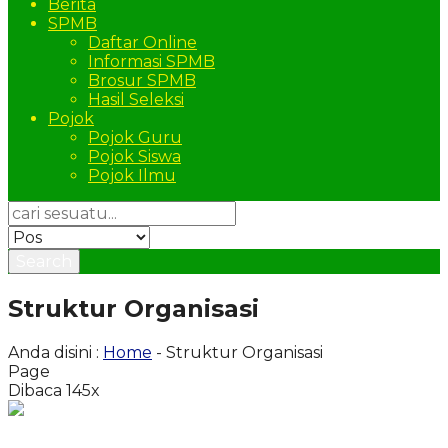
Berita
SPMB
Daftar Online
Informasi SPMB
Brosur SPMB
Hasil Seleksi
Pojok
Pojok Guru
Pojok Siswa
Pojok Ilmu
Search
Struktur Organisasi
Anda disini :
Home
-
Struktur Organisasi
Page
Dibaca 145x