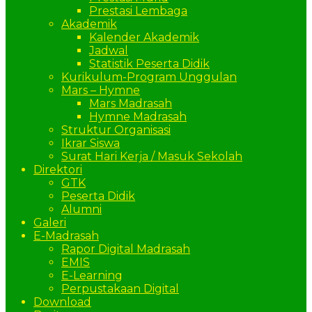
Prestasi Lembaga
Akademik
Kalender Akademik
Jadwal
Statistik Peserta Didik
Kurikulum-Program Unggulan
Mars – Hymne
Mars Madrasah
Hymne Madrasah
Struktur Organisasi
Ikrar Siswa
Surat Hari Kerja / Masuk Sekolah
Direktori
GTK
Peserta Didik
Alumni
Galeri
E-Madrasah
Rapor Digital Madrasah
EMIS
E-Learning
Perpustakaan Digital
Download