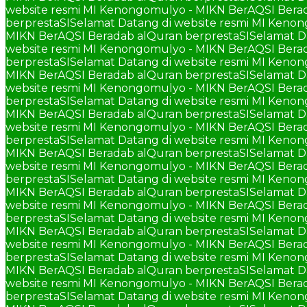
website resmi MI Kenongomulyo - MIKN BerAQSI Berad
berprestaSI
Selamat Datang di website resmi MI Keno
MIKN BerAQSI Beradab alQuran berprestaSI
Selamat D
website resmi MI Kenongomulyo - MIKN BerAQSI Berad
berprestaSI
Selamat Datang di website resmi MI Keno
MIKN BerAQSI Beradab alQuran berprestaSI
Selamat D
website resmi MI Kenongomulyo - MIKN BerAQSI Berad
berprestaSI
Selamat Datang di website resmi MI Keno
MIKN BerAQSI Beradab alQuran berprestaSI
Selamat D
website resmi MI Kenongomulyo - MIKN BerAQSI Berad
berprestaSI
Selamat Datang di website resmi MI Keno
MIKN BerAQSI Beradab alQuran berprestaSI
Selamat D
website resmi MI Kenongomulyo - MIKN BerAQSI Berad
berprestaSI
Selamat Datang di website resmi MI Keno
MIKN BerAQSI Beradab alQuran berprestaSI
Selamat D
website resmi MI Kenongomulyo - MIKN BerAQSI Berad
berprestaSI
Selamat Datang di website resmi MI Keno
MIKN BerAQSI Beradab alQuran berprestaSI
Selamat D
website resmi MI Kenongomulyo - MIKN BerAQSI Berad
berprestaSI
Selamat Datang di website resmi MI Keno
MIKN BerAQSI Beradab alQuran berprestaSI
Selamat D
website resmi MI Kenongomulyo - MIKN BerAQSI Berad
berprestaSI
Selamat Datang di website resmi MI Keno