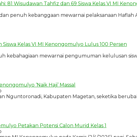
lahi: 81 Wisudawan Tahfiz dan 69 Siswa Kelas VI MI Ken
, dan penuh kebanggaan mewarnai pelaksanaan Haflah 
h Siswa Kelas VI MI Kenongomulyo Lulus 100 Persen
nuh kebahagiaan mewarnai pengumuman kelulusan sisw
enongomulyo ‘Naik Haji’ Massal
o
an Nguntoronadi, Kabupaten Magetan, seketika beruba
ulyo Petakan Potensi Calon Murid Kelas 1
o