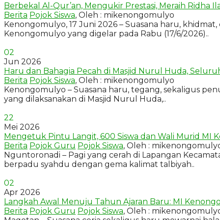
Berbekal Al-Qur’an, Mengukir Prestasi, Meraih Ridha I
Berita
Pojok Siswa
, Oleh : mikenongomulyo
Kenongomulyo, 17 Juni 2026 – Suasana haru, khidmat
Kenongomulyo yang digelar pada Rabu (17/6/2026)..
02
Jun 2026
Haru dan Bahagia Pecah di Masjid Nurul Huda, Seluru
Berita
Pojok Siswa
, Oleh : mikenongomulyo
Kenongomulyo – Suasana haru, tegang, sekaligus pe
yang dilaksanakan di Masjid Nurul Huda,..
22
Mei 2026
Mengetuk Pintu Langit, 600 Siswa dan Wali Murid MI K
Berita
Pojok Guru
Pojok Siswa
, Oleh : mikenongomuly
Nguntoronadi – Pagi yang cerah di Lapangan Kecamat
berpadu syahdu dengan gema kalimat talbiyah..
02
Apr 2026
Langkah Awal Menuju Tahun Ajaran Baru: MI Kenongom
Berita
Pojok Guru
Pojok Siswa
, Oleh : mikenongomuly