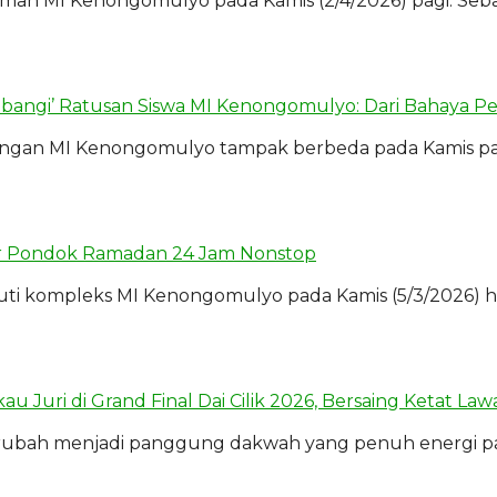
laman MI Kenongomulyo pada Kamis (2/4/2026) pagi. Se
angi’ Ratusan Siswa MI Kenongomulyo: Dari Bahaya Pet
ungan MI Kenongomulyo tampak berbeda pada Kamis pag
ar Pondok Ramadan 24 Jam Nonstop
ompleks MI Kenongomulyo pada Kamis (5/3/2026) hingga
Juri di Grand Final Dai Cilik 2026, Bersaing Ketat Law
ubah menjadi panggung dakwah yang penuh energi pada