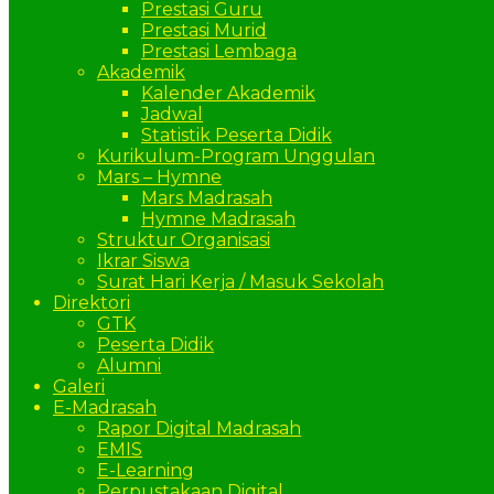
Prestasi Guru
Prestasi Murid
Prestasi Lembaga
Akademik
Kalender Akademik
Jadwal
Statistik Peserta Didik
Kurikulum-Program Unggulan
Mars – Hymne
Mars Madrasah
Hymne Madrasah
Struktur Organisasi
Ikrar Siswa
Surat Hari Kerja / Masuk Sekolah
Direktori
GTK
Peserta Didik
Alumni
Galeri
E-Madrasah
Rapor Digital Madrasah
EMIS
E-Learning
Perpustakaan Digital