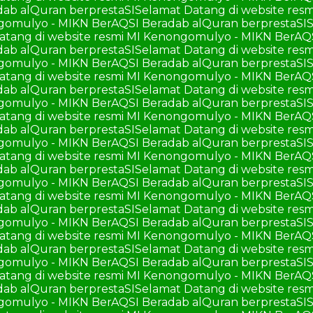
ab alQuran berprestaSI
Selamat Datang di website re
ngomulyo - MIKN BerAQSI Beradab alQuran berprestaSI
S
atang di website resmi MI Kenongomulyo - MIKN BerAQ
ab alQuran berprestaSI
Selamat Datang di website re
ngomulyo - MIKN BerAQSI Beradab alQuran berprestaSI
S
atang di website resmi MI Kenongomulyo - MIKN BerAQ
ab alQuran berprestaSI
Selamat Datang di website re
ngomulyo - MIKN BerAQSI Beradab alQuran berprestaSI
S
atang di website resmi MI Kenongomulyo - MIKN BerAQ
ab alQuran berprestaSI
Selamat Datang di website re
ngomulyo - MIKN BerAQSI Beradab alQuran berprestaSI
S
atang di website resmi MI Kenongomulyo - MIKN BerAQ
ab alQuran berprestaSI
Selamat Datang di website re
ngomulyo - MIKN BerAQSI Beradab alQuran berprestaSI
S
atang di website resmi MI Kenongomulyo - MIKN BerAQ
ab alQuran berprestaSI
Selamat Datang di website re
ngomulyo - MIKN BerAQSI Beradab alQuran berprestaSI
S
atang di website resmi MI Kenongomulyo - MIKN BerAQ
ab alQuran berprestaSI
Selamat Datang di website re
ngomulyo - MIKN BerAQSI Beradab alQuran berprestaSI
S
atang di website resmi MI Kenongomulyo - MIKN BerAQ
ab alQuran berprestaSI
Selamat Datang di website re
ngomulyo - MIKN BerAQSI Beradab alQuran berprestaSI
S