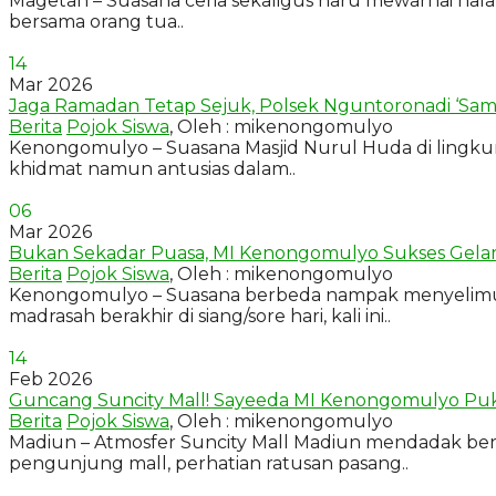
Magetan – Suasana ceria sekaligus haru mewarnai ha
bersama orang tua..
14
Mar 2026
Jaga Ramadan Tetap Sejuk, Polsek Nguntoronadi ‘Samb
Berita
Pojok Siswa
, Oleh : mikenongomulyo
​Kenongomulyo – Suasana Masjid Nurul Huda di lingk
khidmat namun antusias dalam..
06
Mar 2026
Bukan Sekadar Puasa, MI Kenongomulyo Sukses Gel
Berita
Pojok Siswa
, Oleh : mikenongomulyo
Kenongomulyo – Suasana berbeda nampak menyelimuti k
madrasah berakhir di siang/sore hari, kali ini..
14
Feb 2026
Guncang Suncity Mall! Sayeeda MI Kenongomulyo Pukau 
Berita
Pojok Siswa
, Oleh : mikenongomulyo
Madiun – Atmosfer Suncity Mall Madiun mendadak ber
pengunjung mall, perhatian ratusan pasang..