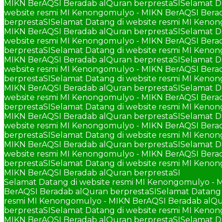
MIKN BerAQSI Beradab alQuran berprestaSI
Selamat D
website resmi MI Kenongomulyo - MIKN BerAQSI Berad
berprestaSI
Selamat Datang di website resmi MI Keno
MIKN BerAQSI Beradab alQuran berprestaSI
Selamat D
website resmi MI Kenongomulyo - MIKN BerAQSI Berad
berprestaSI
Selamat Datang di website resmi MI Keno
MIKN BerAQSI Beradab alQuran berprestaSI
Selamat D
website resmi MI Kenongomulyo - MIKN BerAQSI Berad
berprestaSI
Selamat Datang di website resmi MI Keno
MIKN BerAQSI Beradab alQuran berprestaSI
Selamat D
website resmi MI Kenongomulyo - MIKN BerAQSI Berad
berprestaSI
Selamat Datang di website resmi MI Keno
MIKN BerAQSI Beradab alQuran berprestaSI
Selamat D
website resmi MI Kenongomulyo - MIKN BerAQSI Berad
berprestaSI
Selamat Datang di website resmi MI Keno
MIKN BerAQSI Beradab alQuran berprestaSI
Selamat D
website resmi MI Kenongomulyo - MIKN BerAQSI Berad
berprestaSI
Selamat Datang di website resmi MI Keno
MIKN BerAQSI Beradab alQuran berprestaSI
Selamat Datang di website resmi MI Kenongomulyo - 
BerAQSI Beradab alQuran berprestaSI
Selamat Datang 
resmi MI Kenongomulyo - MIKN BerAQSI Beradab alQu
berprestaSI
Selamat Datang di website resmi MI Keno
MIKN BerAQSI Beradab alQuran berprestaSI
Selamat D