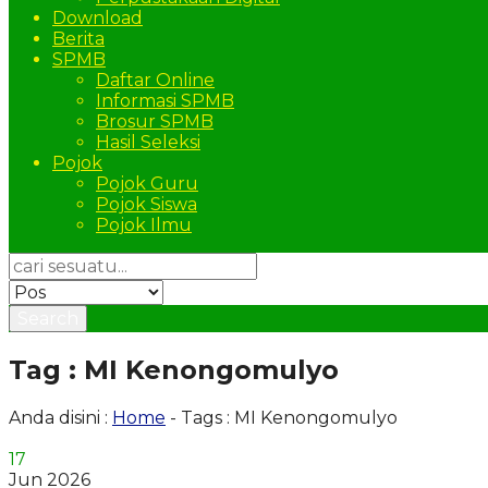
Download
Berita
SPMB
Daftar Online
Informasi SPMB
Brosur SPMB
Hasil Seleksi
Pojok
Pojok Guru
Pojok Siswa
Pojok Ilmu
Search
Tag : MI Kenongomulyo
Anda disini :
Home
-
Tags : MI Kenongomulyo
17
Jun 2026