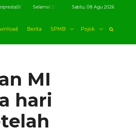
tang di website resmi MI Kenongomulyo - MIKN BerAQSI Berad
Sabtu,
08 Agu 2026
wnload
Berita
SPMB
Pojok
an MI
 hari
telah