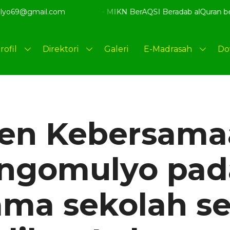
o - MIKN BerAQSI Beradab alQuran berprestaSI
lyo69@gmail.com
Selamat Da
rofil
Direktori
Galeri
E-Madrasah
Do
n Kebersama
ngomulyo pada
ama sekolah se