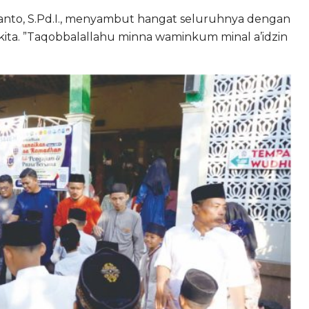
anto, S.Pd.I., menyambut hangat seluruhnya dengan
kita. ”Taqobbalallahu minna waminkum minal a’idzin