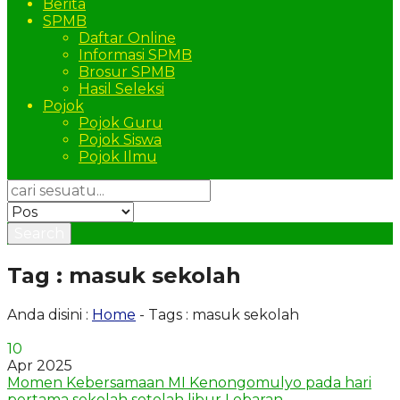
Berita
SPMB
Daftar Online
Informasi SPMB
Brosur SPMB
Hasil Seleksi
Pojok
Pojok Guru
Pojok Siswa
Pojok Ilmu
Search
Tag : masuk sekolah
Anda disini :
Home
-
Tags : masuk sekolah
10
Apr 2025
Momen Kebersamaan MI Kenongomulyo pada hari
pertama sekolah setelah libur Lebaran