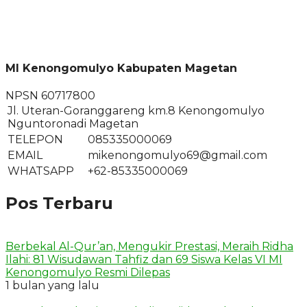
MI Kenongomulyo Kabupaten Magetan
NPSN
60717800
Jl. Uteran-Goranggareng km.8 Kenongomulyo
Nguntoronadi Magetan
TELEPON
085335000069
EMAIL
mikenongomulyo69@gmail.com
WHATSAPP
+62-85335000069
Pos Terbaru
Berbekal Al-Qur’an, Mengukir Prestasi, Meraih Ridha
Ilahi: 81 Wisudawan Tahfiz dan 69 Siswa Kelas VI MI
Kenongomulyo Resmi Dilepas
1 bulan yang lalu