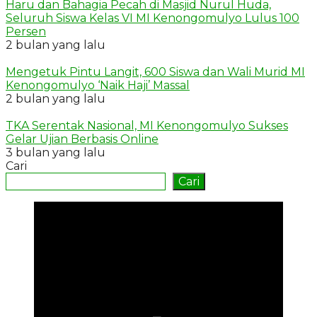
Haru dan Bahagia Pecah di Masjid Nurul Huda,
Seluruh Siswa Kelas VI MI Kenongomulyo Lulus 100
Persen
2 bulan yang lalu
Mengetuk Pintu Langit, 600 Siswa dan Wali Murid MI
Kenongomulyo ‘Naik Haji’ Massal
2 bulan yang lalu
TKA Serentak Nasional, MI Kenongomulyo Sukses
Gelar Ujian Berbasis Online
3 bulan yang lalu
Cari
Cari