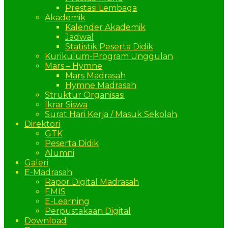
Prestasi Lembaga
Akademik
Kalender Akademik
Jadwal
Statistik Peserta Didik
Kurikulum-Program Unggulan
Mars – Hymne
Mars Madrasah
Hymne Madrasah
Struktur Organisasi
Ikrar Siswa
Surat Hari Kerja / Masuk Sekolah
Direktori
GTK
Peserta Didik
Alumni
Galeri
E-Madrasah
Rapor Digital Madrasah
EMIS
E-Learning
Perpustakaan Digital
Download