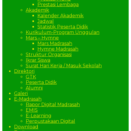
Prestasi Lembaga
Akademik
Kalender Akademik
Jadwal
Statistik Peserta Didik
Kurikulum-Program Unggulan
Mars – Hymne
Mars Madrasah
Hymne Madrasah
Struktur Organisasi
Ikrar Siswa
Surat Hari Kerja / Masuk Sekolah
Direktori
GTK
Peserta Didik
Alumni
Galeri
E-Madrasah
Rapor Digital Madrasah
EMIS
E-Learning
Perpustakaan Digital
Download