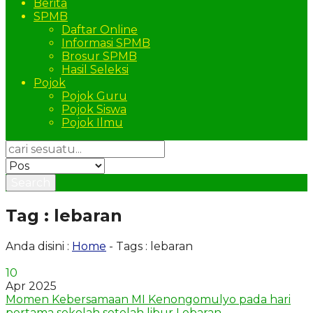
Berita
SPMB
Daftar Online
Informasi SPMB
Brosur SPMB
Hasil Seleksi
Pojok
Pojok Guru
Pojok Siswa
Pojok Ilmu
Search
Tag : lebaran
Anda disini :
Home
-
Tags : lebaran
10
Apr 2025
Momen Kebersamaan MI Kenongomulyo pada hari
pertama sekolah setelah libur Lebaran