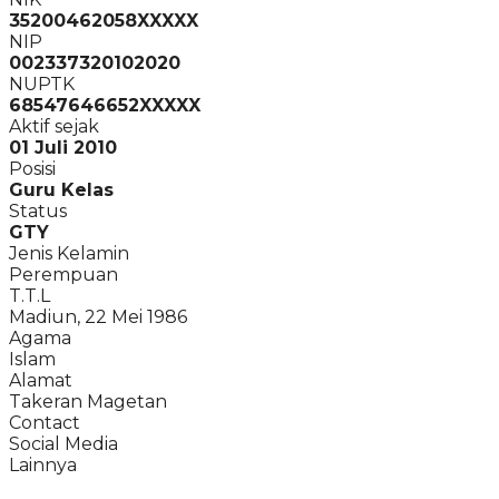
35200462058XXXXX
NIP
002337320102020
NUPTK
68547646652XXXXX
Aktif sejak
01 Juli 2010
Posisi
Guru Kelas
Status
GTY
Jenis Kelamin
Perempuan
T.T.L
Madiun, 22 Mei 1986
Agama
Islam
Alamat
Takeran Magetan
Contact
Social Media
Lainnya