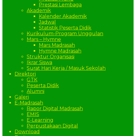
Prestasi Lembaga
Akademik
Kalender Akademik
Jadwal
Statistik Peserta Didik
Kurikulum-Program Unggulan
Mars – Hymne
Mars Madrasah
Hymne Madrasah
Struktur Organisasi
Ikrar Siswa
Surat Hari Kerja / Masuk Sekolah
Direktori
GTK
Peserta Didik
Alumni
Galeri
E-Madrasah
Rapor Digital Madrasah
EMIS
E-Learning
Perpustakaan Digital
Download