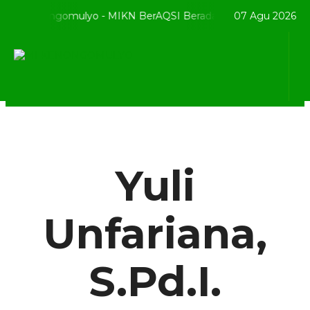
 MI Kenongomulyo - MIKN BerAQSI Beradab alQuran berprestaS
07 Agu 2026
Yuli
Unfariana,
S.Pd.I.