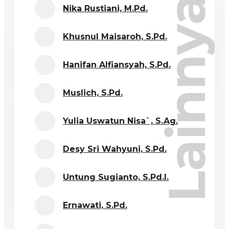
Lainnya
Nika Rustiani, M.Pd.
Khusnul Maisaroh, S.Pd.
Hanifan Alfiansyah, S.Pd.
Muslich, S.Pd.
Yulia Uswatun Nisa`, S.Ag.
Desy Sri Wahyuni, S.Pd.
Untung Sugianto, S.Pd.I.
Ernawati, S.Pd.