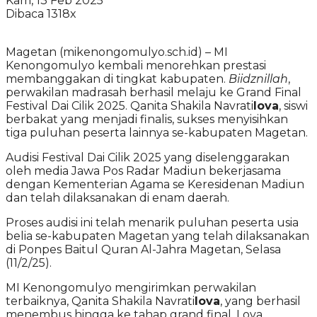
Kam, 13 Feb 2025
Dibaca 1318x
Magetan (mikenongomulyo.sch.id) – MI
Kenongomulyo kembali menorehkan prestasi
membanggakan di tingkat kabupaten.
Biidznillah
,
perwakilan madrasah berhasil melaju ke Grand Final
Festival Dai Cilik 2025. Qanita Shakila Navrati
lova
, siswi
berbakat yang menjadi finalis, sukses menyisihkan
tiga puluhan peserta lainnya se-kabupaten Magetan.
Audisi Festival Dai Cilik 2025 yang diselenggarakan
oleh media Jawa Pos Radar Madiun bekerjasama
dengan Kementerian Agama se Keresidenan Madiun
dan telah dilaksanakan di enam daerah.
Proses audisi ini telah menarik puluhan peserta usia
belia se-kabupaten Magetan yang telah dilaksanakan
di Ponpes Baitul Quran Al-Jahra Magetan, Selasa
(11/2/25).
MI Kenongomulyo mengirimkan perwakilan
terbaiknya, Qanita Shakila Navrati
lova
, yang berhasil
menembus hingga ke tahap grand final. Lova