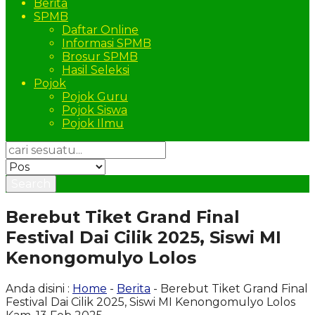
Berita
SPMB
Daftar Online
Informasi SPMB
Brosur SPMB
Hasil Seleksi
Pojok
Pojok Guru
Pojok Siswa
Pojok Ilmu
Search
Berebut Tiket Grand Final
Festival Dai Cilik 2025, Siswi MI
Kenongomulyo Lolos
Anda disini :
Home
-
Berita
- Berebut Tiket Grand Final
Festival Dai Cilik 2025, Siswi MI Kenongomulyo Lolos