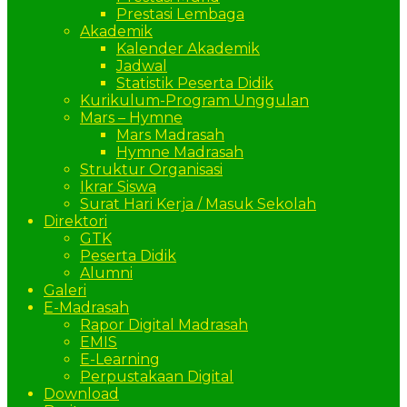
Prestasi Lembaga
Akademik
Kalender Akademik
Jadwal
Statistik Peserta Didik
Kurikulum-Program Unggulan
Mars – Hymne
Mars Madrasah
Hymne Madrasah
Struktur Organisasi
Ikrar Siswa
Surat Hari Kerja / Masuk Sekolah
Direktori
GTK
Peserta Didik
Alumni
Galeri
E-Madrasah
Rapor Digital Madrasah
EMIS
E-Learning
Perpustakaan Digital
Download