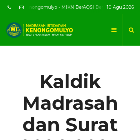
resmi MI Kenongomulyo - MIKN BerAQSI Beradab alQuran berpre
10 Agu 2026
Kaldik
Madrasah
dan Surat