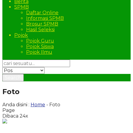
Berita
SPMB
Daftar Online
Informasi SPMB
Brosur SPMB
Hasil Seleksi
Pojok
Pojok Guru
Pojok Siswa
Pojok Ilmu
Search
Foto
Anda disini :
Home
-
Foto
Page
Dibaca 24x