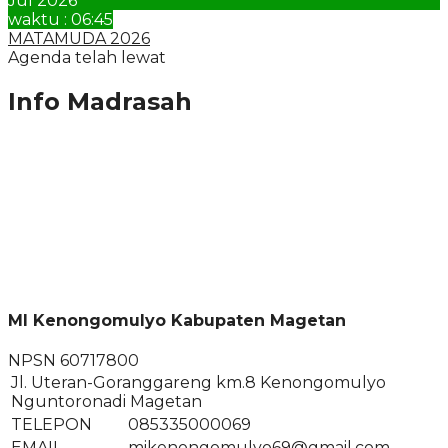
Jul 2026
waktu : 06:45
MATAMUDA 2026
Agenda telah lewat
Info Madrasah
MI Kenongomulyo Kabupaten Magetan
NPSN
60717800
Jl. Uteran-Goranggareng km.8 Kenongomulyo
Nguntoronadi Magetan
TELEPON
085335000069
EMAIL
mikenongomulyo69@gmail.com