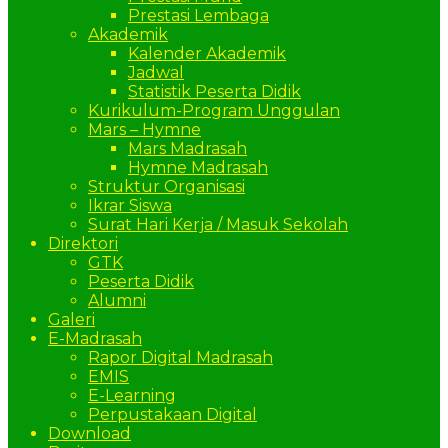
Prestasi Lembaga
Akademik
Kalender Akademik
Jadwal
Statistik Peserta Didik
Kurikulum-Program Unggulan
Mars – Hymne
Mars Madrasah
Hymne Madrasah
Struktur Organisasi
Ikrar Siswa
Surat Hari Kerja / Masuk Sekolah
Direktori
GTK
Peserta Didik
Alumni
Galeri
E-Madrasah
Rapor Digital Madrasah
EMIS
E-Learning
Perpustakaan Digital
Download