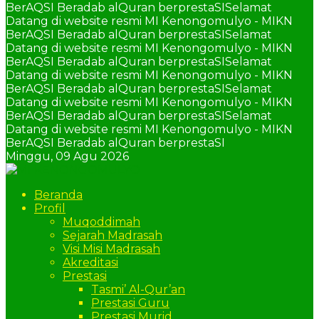
BerAQSI Beradab alQuran berprestaSI
Selamat
Datang di website resmi MI Kenongomulyo - MIKN
BerAQSI Beradab alQuran berprestaSI
Selamat
Datang di website resmi MI Kenongomulyo - MIKN
BerAQSI Beradab alQuran berprestaSI
Selamat
Datang di website resmi MI Kenongomulyo - MIKN
BerAQSI Beradab alQuran berprestaSI
Selamat
Datang di website resmi MI Kenongomulyo - MIKN
BerAQSI Beradab alQuran berprestaSI
Selamat
Datang di website resmi MI Kenongomulyo - MIKN
BerAQSI Beradab alQuran berprestaSI
Minggu,
09 Agu 2026
Beranda
Profil
Muqoddimah
Sejarah Madrasah
Visi Misi Madrasah
Akreditasi
Prestasi
Tasmi’ Al-Qur’an
Prestasi Guru
Prestasi Murid