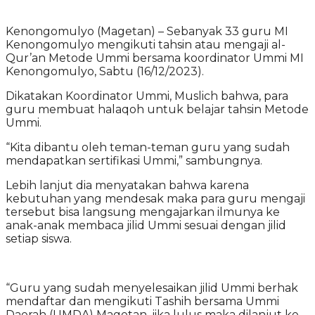
Kenongomulyo (Magetan) – Sebanyak 33 guru MI
Kenongomulyo mengikuti tahsin atau mengaji al-
Qur’an Metode Ummi bersama koordinator Ummi MI
Kenongomulyo, Sabtu (16/12/2023).
Dikatakan Koordinator Ummi, Muslich bahwa, para
guru membuat halaqoh untuk belajar tahsin Metode
Ummi.
“Kita dibantu oleh teman-teman guru yang sudah
mendapatkan sertifikasi Ummi,” sambungnya.
Lebih lanjut dia menyatakan bahwa karena
kebutuhan yang mendesak maka para guru mengaji
tersebut bisa langsung mengajarkan ilmunya ke
anak-anak membaca jilid Ummi sesuai dengan jilid
setiap siswa.
“Guru yang sudah menyelesaikan jilid Ummi berhak
mendaftar dan mengikuti Tashih bersama Ummi
Daerah (UMDA) Magetan, jika lulus maka dilanjut ke