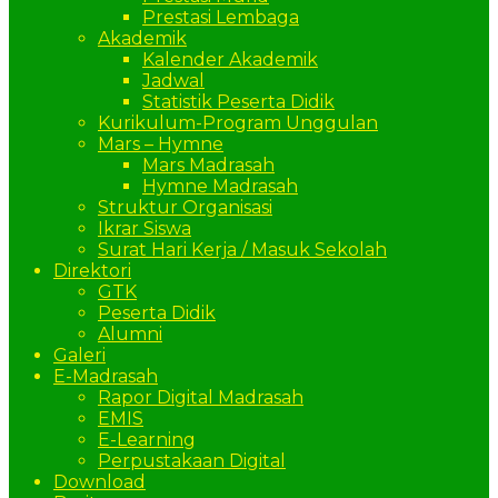
Prestasi Lembaga
Akademik
Kalender Akademik
Jadwal
Statistik Peserta Didik
Kurikulum-Program Unggulan
Mars – Hymne
Mars Madrasah
Hymne Madrasah
Struktur Organisasi
Ikrar Siswa
Surat Hari Kerja / Masuk Sekolah
Direktori
GTK
Peserta Didik
Alumni
Galeri
E-Madrasah
Rapor Digital Madrasah
EMIS
E-Learning
Perpustakaan Digital
Download