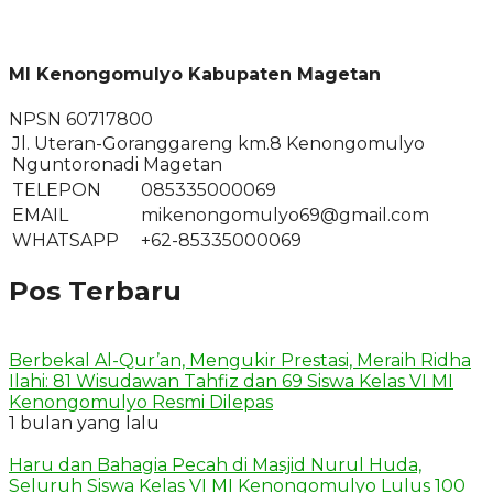
MI Kenongomulyo Kabupaten Magetan
NPSN
60717800
Jl. Uteran-Goranggareng km.8 Kenongomulyo
Nguntoronadi Magetan
TELEPON
085335000069
EMAIL
mikenongomulyo69@gmail.com
WHATSAPP
+62-85335000069
Pos Terbaru
Berbekal Al-Qur’an, Mengukir Prestasi, Meraih Ridha
Ilahi: 81 Wisudawan Tahfiz dan 69 Siswa Kelas VI MI
Kenongomulyo Resmi Dilepas
1 bulan yang lalu
Haru dan Bahagia Pecah di Masjid Nurul Huda,
Seluruh Siswa Kelas VI MI Kenongomulyo Lulus 100