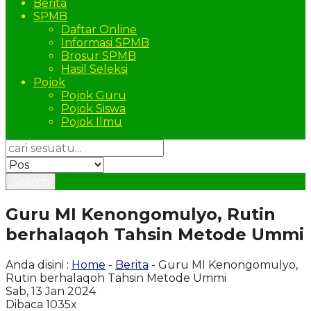
Berita
SPMB
Daftar Online
Informasi SPMB
Brosur SPMB
Hasil Seleksi
Pojok
Pojok Guru
Pojok Siswa
Pojok Ilmu
Search
Guru MI Kenongomulyo, Rutin
berhalaqoh Tahsin Metode Ummi
Anda disini :
Home
-
Berita
- Guru MI Kenongomulyo,
Rutin berhalaqoh Tahsin Metode Ummi
Sab, 13 Jan 2024
Dibaca 1035x