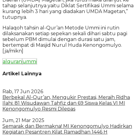
tahap selanjutnya yaitu Diklat Sertifikasi Ummi selama
kurang lebih 3 hari yang diadakan UMDA Magetan,”
tutupnya.
Halaqoh tahsin al-Qur’an Metode Ummi ini rutin
dilaksanakan setiap sepekan sekali dihari sabtu pagi
sebelum PBM dimulai dengan durasi satu jam,
bertempat di Masjid Nurul Huda Kenongomulyo.
[ja/mikn]
alquran
ummi
Artikel Lainnya
Rab, 17 Jun 2026
Berbekal Al-Qur’an, Mengukir Prestasi, Meraih Ridha
Ilahi: 81 Wisudawan Tahfiz dan 69 Siswa Kelas VI MI
Kenongomulyo Resmi Dilepas
Jum, 21 Mar 2025
Semarak dan Bermakna! MI Kenongomulyo Hadirkan
Kegiatan Pesantren Kilat Ramadhan 1446 H