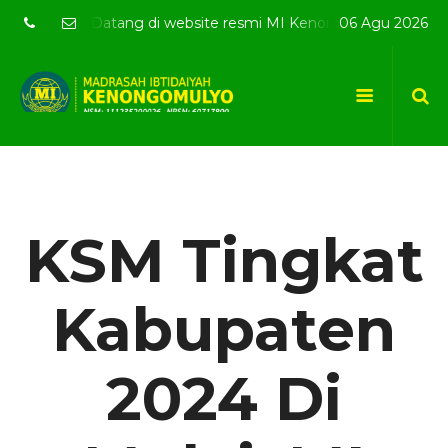
Selamat Datang di website resmi MI Kenongomulyo - MIKN Ber
06 Agu 2026
KSM Tingkat
Kabupaten
2024 Di