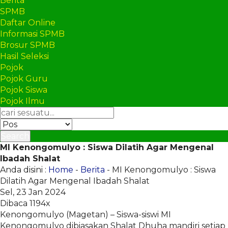
Berita
SPMB
Daftar Online
Informasi SPMB
Brosur SPMB
Hasil Seleksi
Pojok
Pojok Guru
Pojok Siswa
Pojok Ilmu
Search
MI Kenongomulyo : Siswa Dilatih Agar Mengenal
Ibadah Shalat
Anda disini :
Home
-
Berita
- MI Kenongomulyo : Siswa
Dilatih Agar Mengenal Ibadah Shalat
Sel, 23 Jan 2024
Dibaca 1194x
Kenongomulyo (Magetan) – Siswa-siswi MI
Kenongomulyo dibiasakan Shalat Dhuha mandiri setiap