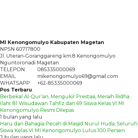
MI Kenongomulyo Kabupaten Magetan
NPSN
60717800
Jl. Uteran-Goranggareng km.8 Kenongomulyo
Nguntoronadi Magetan
TELEPON
085335000069
EMAIL
mikenongomulyo69@gmail.com
WHATSAPP
+62-85335000069
Pos Terbaru
Berbekal Al-Qur’an, Mengukir Prestasi, Meraih Ridha
Ilahi: 81 Wisudawan Tahfiz dan 69 Siswa Kelas VI MI
Kenongomulyo Resmi Dilepas
1 bulan yang lalu
Haru dan Bahagia Pecah di Masjid Nurul Huda, Seluruh
Siswa Kelas VI MI Kenongomulyo Lulus 100 Persen
2 bulan yang lalu