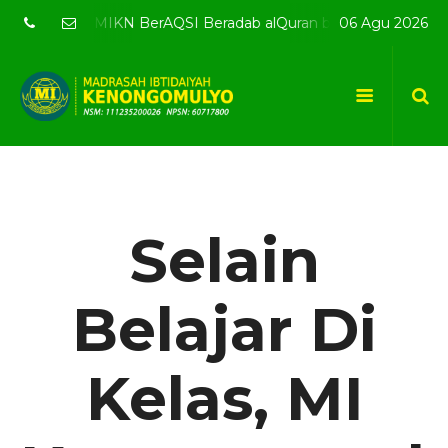
lyo - MIKN BerAQSI Beradab alQuran berprestaSI
06 Agu 2026
Selamat
Selain
Belajar Di
Kelas, MI