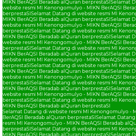
MIKN BerAQSI Beradab alQuran berprestaSI
Selamat D
website resmi MI Kenongomulyo - MIKN BerAQSI Berad
berprestaSI
Selamat Datang di website resmi MI Keno
MIKN BerAQSI Beradab alQuran berprestaSI
Selamat D
website resmi MI Kenongomulyo - MIKN BerAQSI Berad
berprestaSI
Selamat Datang di website resmi MI Keno
MIKN BerAQSI Beradab alQuran berprestaSI
Selamat D
website resmi MI Kenongomulyo - MIKN BerAQSI Berad
berprestaSI
Selamat Datang di website resmi MI Keno
MIKN BerAQSI Beradab alQuran berprestaSI
Selamat D
website resmi MI Kenongomulyo - MIKN BerAQSI Berad
berprestaSI
Selamat Datang di website resmi MI Keno
MIKN BerAQSI Beradab alQuran berprestaSI
Selamat D
website resmi MI Kenongomulyo - MIKN BerAQSI Berad
berprestaSI
Selamat Datang di website resmi MI Keno
MIKN BerAQSI Beradab alQuran berprestaSI
Selamat D
website resmi MI Kenongomulyo - MIKN BerAQSI Berad
berprestaSI
Selamat Datang di website resmi MI Keno
MIKN BerAQSI Beradab alQuran berprestaSI
Selamat Datang di website resmi MI Kenongomulyo - 
BerAQSI Beradab alQuran berprestaSI
Selamat Datang 
resmi MI Kenongomulyo - MIKN BerAQSI Beradab alQu
berprestaSI
Selamat Datang di website resmi MI Keno
MIKN BerAQSI Beradab alQuran berprestaSI
Selamat D