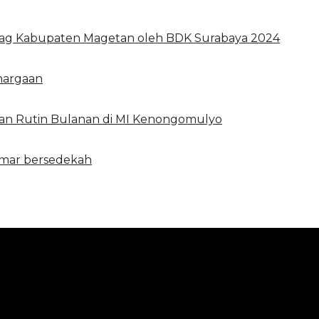
nag Kabupaten Magetan oleh BDK Surabaya 2024
hargaan
n Rutin Bulanan di MI Kenongomulyo
emar bersedekah