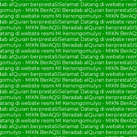
ab alQuran berprestaSI
Selamat Datang di website re
ngomulyo - MIKN BerAQSI Beradab alQuran berprestaSI
S
atang di website resmi MI Kenongomulyo - MIKN BerAQ
ab alQuran berprestaSI
Selamat Datang di website re
ngomulyo - MIKN BerAQSI Beradab alQuran berprestaSI
S
atang di website resmi MI Kenongomulyo - MIKN BerAQ
ab alQuran berprestaSI
Selamat Datang di website re
ngomulyo - MIKN BerAQSI Beradab alQuran berprestaSI
S
atang di website resmi MI Kenongomulyo - MIKN BerAQ
ab alQuran berprestaSI
Selamat Datang di website re
ngomulyo - MIKN BerAQSI Beradab alQuran berprestaSI
S
atang di website resmi MI Kenongomulyo - MIKN BerAQ
ab alQuran berprestaSI
Selamat Datang di website re
ngomulyo - MIKN BerAQSI Beradab alQuran berprestaSI
S
atang di website resmi MI Kenongomulyo - MIKN BerAQ
ab alQuran berprestaSI
Selamat Datang di website re
ngomulyo - MIKN BerAQSI Beradab alQuran berprestaSI
S
atang di website resmi MI Kenongomulyo - MIKN BerAQ
ab alQuran berprestaSI
Selamat Datang di website re
ngomulyo - MIKN BerAQSI Beradab alQuran berprestaSI
S
atang di website resmi MI Kenongomulyo - MIKN BerAQ
ab alQuran berprestaSI
Selamat Datang di website re
ngomulyo - MIKN BerAQSI Beradab alQuran berprestaSI
S