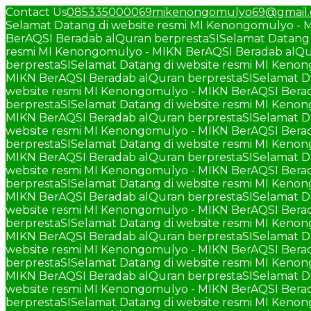
Contact Us
085335000069
mikenongomulyo69@gmail
Selamat Datang di website resmi MI Kenongomulyo - 
BerAQSI Beradab alQuran berprestaSI
Selamat Datang 
resmi MI Kenongomulyo - MIKN BerAQSI Beradab alQu
berprestaSI
Selamat Datang di website resmi MI Keno
MIKN BerAQSI Beradab alQuran berprestaSI
Selamat D
website resmi MI Kenongomulyo - MIKN BerAQSI Berad
berprestaSI
Selamat Datang di website resmi MI Keno
MIKN BerAQSI Beradab alQuran berprestaSI
Selamat D
website resmi MI Kenongomulyo - MIKN BerAQSI Berad
berprestaSI
Selamat Datang di website resmi MI Keno
MIKN BerAQSI Beradab alQuran berprestaSI
Selamat D
website resmi MI Kenongomulyo - MIKN BerAQSI Berad
berprestaSI
Selamat Datang di website resmi MI Keno
MIKN BerAQSI Beradab alQuran berprestaSI
Selamat D
website resmi MI Kenongomulyo - MIKN BerAQSI Berad
berprestaSI
Selamat Datang di website resmi MI Keno
MIKN BerAQSI Beradab alQuran berprestaSI
Selamat D
website resmi MI Kenongomulyo - MIKN BerAQSI Berad
berprestaSI
Selamat Datang di website resmi MI Keno
MIKN BerAQSI Beradab alQuran berprestaSI
Selamat D
website resmi MI Kenongomulyo - MIKN BerAQSI Berad
berprestaSI
Selamat Datang di website resmi MI Keno