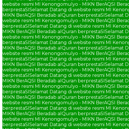
website resmi MI Kenongomulyo - MIKN BerAQSI Berad
berprestaSI
Selamat Datang di website resmi MI Keno
MIKN BerAQSI Beradab alQuran berprestaSI
Selamat D
website resmi MI Kenongomulyo - MIKN BerAQSI Berad
berprestaSI
Selamat Datang di website resmi MI Keno
MIKN BerAQSI Beradab alQuran berprestaSI
Selamat D
website resmi MI Kenongomulyo - MIKN BerAQSI Berad
berprestaSI
Selamat Datang di website resmi MI Keno
MIKN BerAQSI Beradab alQuran berprestaSI
Selamat D
website resmi MI Kenongomulyo - MIKN BerAQSI Berad
berprestaSI
Selamat Datang di website resmi MI Keno
MIKN BerAQSI Beradab alQuran berprestaSI
Selamat D
website resmi MI Kenongomulyo - MIKN BerAQSI Berad
berprestaSI
Selamat Datang di website resmi MI Keno
MIKN BerAQSI Beradab alQuran berprestaSI
Selamat D
website resmi MI Kenongomulyo - MIKN BerAQSI Berad
berprestaSI
Selamat Datang di website resmi MI Keno
MIKN BerAQSI Beradab alQuran berprestaSI
Selamat D
website resmi MI Kenongomulyo - MIKN BerAQSI Berad
berprestaSI
Selamat Datang di website resmi MI Keno
MIKN BerAQSI Beradab alQuran berprestaSI
Selamat D
website resmi MI Kenongomulyo - MIKN BerAQSI Berad
berprestaSI
Selamat Datang di website resmi MI Keno