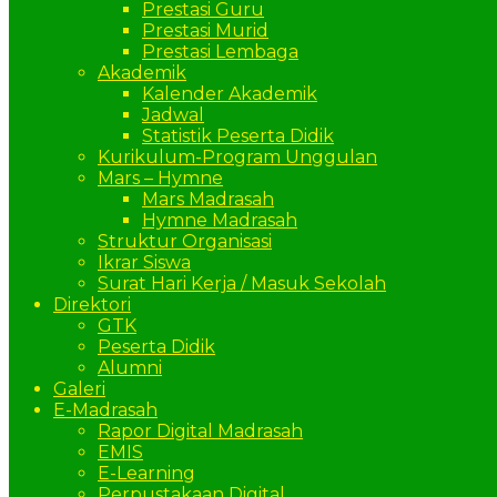
Prestasi Guru
Prestasi Murid
Prestasi Lembaga
Akademik
Kalender Akademik
Jadwal
Statistik Peserta Didik
Kurikulum-Program Unggulan
Mars – Hymne
Mars Madrasah
Hymne Madrasah
Struktur Organisasi
Ikrar Siswa
Surat Hari Kerja / Masuk Sekolah
Direktori
GTK
Peserta Didik
Alumni
Galeri
E-Madrasah
Rapor Digital Madrasah
EMIS
E-Learning
Perpustakaan Digital