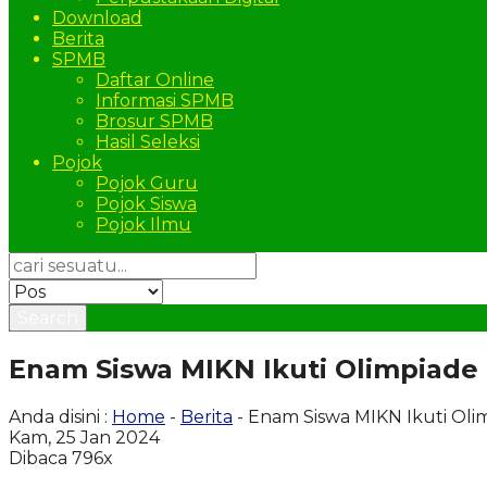
Download
Berita
SPMB
Daftar Online
Informasi SPMB
Brosur SPMB
Hasil Seleksi
Pojok
Pojok Guru
Pojok Siswa
Pojok Ilmu
Search
Enam Siswa MIKN Ikuti Olimpiade
Anda disini :
Home
-
Berita
- Enam Siswa MIKN Ikuti Oli
Kam, 25 Jan 2024
Dibaca 796x