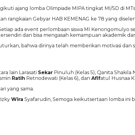
ikuti ajang lomba Olimpiade MIPA tingkat MI/SD di MTs
an rangkaian Gebyar HAB KEMENAG ke 78 yang diselen
etiap ada event perlombaan siswa MI Kenongomulyo selal
tersendiri dan bisa mengasah kemampuan akademik dari 
urkan, bahwa dirinya telah memberikan motivasi da
ra lain Larasati
Sekar
Pinuluh (Kelas 5), Qanita Shakila 
asmin
Ratih
Retnodewati (Kelas 6), dan
Afif
atul Husnaa Kh
ri yang sama.
Rizky
Wira
Syafarudin, Semoga keikutsertaan lomba ini b