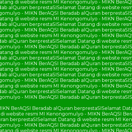
atang di website resmi MI Kenongomulyo - MIKN BerAQ
ab alQuran berprestaSI
Selamat Datang di website re
ngomulyo - MIKN BerAQSI Beradab alQuran berprestaSI
S
atang di website resmi MI Kenongomulyo - MIKN BerAQ
ab alQuran berprestaSI
Selamat Datang di website re
ngomulyo - MIKN BerAQSI Beradab alQuran berprestaSI
S
atang di website resmi MI Kenongomulyo - MIKN BerAQ
ab alQuran berprestaSI
Selamat Datang di website re
ngomulyo - MIKN BerAQSI Beradab alQuran berprestaSI
S
atang di website resmi MI Kenongomulyo - MIKN BerAQ
ab alQuran berprestaSI
Selamat Datang di website re
ngomulyo - MIKN BerAQSI Beradab alQuran berprestaSI
S
atang di website resmi MI Kenongomulyo - MIKN BerAQ
ab alQuran berprestaSI
Selamat Datang di website re
ngomulyo - MIKN BerAQSI Beradab alQuran berprestaSI
S
atang di website resmi MI Kenongomulyo - MIKN BerAQ
ab alQuran berprestaSI
Selamat Datang di website re
ngomulyo - MIKN BerAQSI Beradab alQuran berprestaSI
S
MIKN BerAQSI Beradab alQuran berprestaSI
Selamat Dat
di website resmi MI Kenongomulyo - MIKN BerAQSI Ber
ran berprestaSI
Selamat Datang di website resmi MI K
ngomulyo - MIKN BerAQSI Beradab alQuran berprestaSI
S
atang di website resmi MI Kenongomulyo - MIKN BerAQ