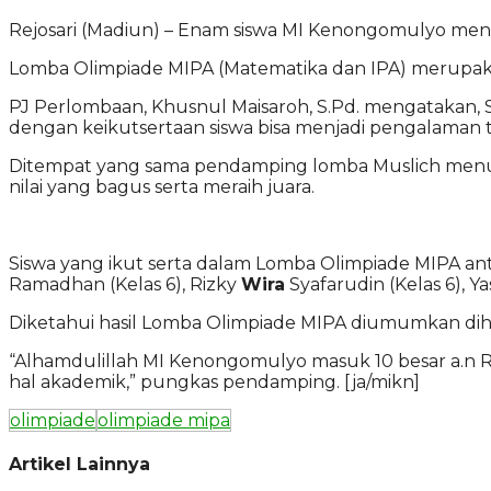
Rejosari (Madiun) – Enam siswa MI Kenongomulyo meng
Lomba Olimpiade MIPA (Matematika dan IPA) merupak
PJ Perlombaan, Khusnul Maisaroh, S.Pd. mengatakan, S
dengan keikutsertaan siswa bisa menjadi pengalaman 
Ditempat yang sama pendamping lomba Muslich menut
nilai yang bagus serta meraih juara.
Siswa yang ikut serta dalam Lomba Olimpiade MIPA anta
Ramadhan (Kelas 6), Rizky
Wira
Syafarudin (Kelas 6), Y
Diketahui hasil Lomba Olimpiade MIPA diumumkan diha
“Alhamdulillah MI Kenongomulyo masuk 10 besar a.n 
hal akademik,” pungkas pendamping. [ja/mikn]
olimpiade
olimpiade mipa
Artikel Lainnya