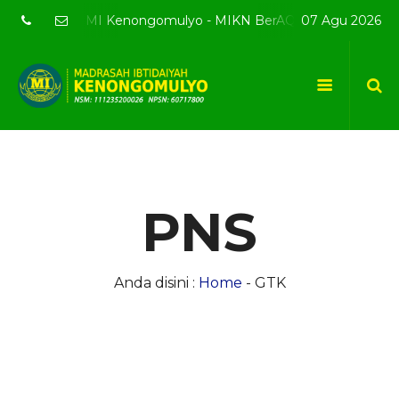
ebsite resmi MI Kenongomulyo - MIKN BerAQSI Beradab alQura
07 Agu 2026
PNS
Anda disini :
Home
-
GTK