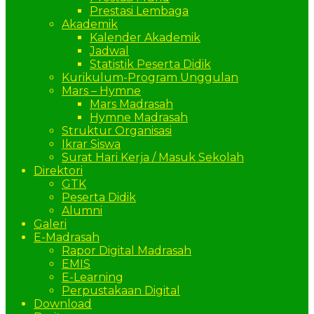
Prestasi Lembaga
Akademik
Kalender Akademik
Jadwal
Statistik Peserta Didik
Kurikulum-Program Unggulan
Mars – Hymne
Mars Madrasah
Hymne Madrasah
Struktur Organisasi
Ikrar Siswa
Surat Hari Kerja / Masuk Sekolah
Direktori
GTK
Peserta Didik
Alumni
Galeri
E-Madrasah
Rapor Digital Madrasah
EMIS
E-Learning
Perpustakaan Digital
Download