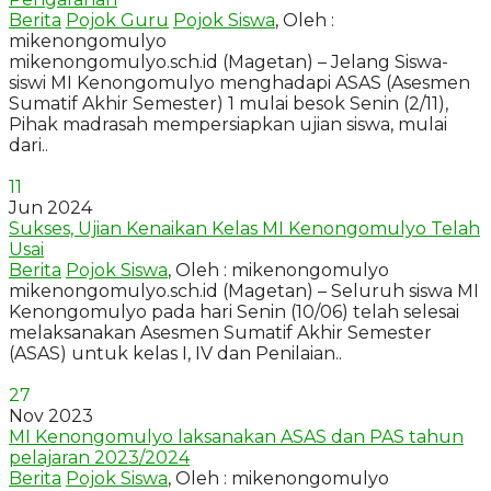
Berita
Pojok Guru
Pojok Siswa
, Oleh :
mikenongomulyo
mikenongomulyo.sch.id (Magetan) – Jelang Siswa-
siswi MI Kenongomulyo menghadapi ASAS (Asesmen
Sumatif Akhir Semester) 1 mulai besok Senin (2/11),
Pihak madrasah mempersiapkan ujian siswa, mulai
dari..
11
Jun 2024
Sukses, Ujian Kenaikan Kelas MI Kenongomulyo Telah
Usai
Berita
Pojok Siswa
, Oleh : mikenongomulyo
mikenongomulyo.sch.id (Magetan) – Seluruh siswa MI
Kenongomulyo pada hari Senin (10/06) telah selesai
melaksanakan Asesmen Sumatif Akhir Semester
(ASAS) untuk kelas I, IV dan Penilaian..
27
Nov 2023
MI Kenongomulyo laksanakan ASAS dan PAS tahun
pelajaran 2023/2024
Berita
Pojok Siswa
, Oleh : mikenongomulyo