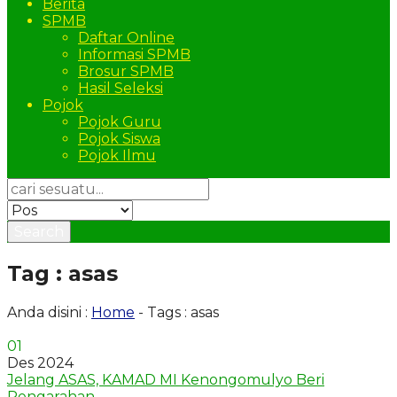
Berita
SPMB
Daftar Online
Informasi SPMB
Brosur SPMB
Hasil Seleksi
Pojok
Pojok Guru
Pojok Siswa
Pojok Ilmu
Search
Tag : asas
Anda disini :
Home
-
Tags : asas
01
Des 2024
Jelang ASAS, KAMAD MI Kenongomulyo Beri
Pengarahan