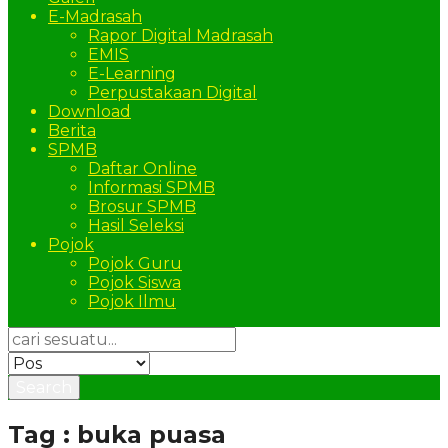
E-Madrasah
Rapor Digital Madrasah
EMIS
E-Learning
Perpustakaan Digital
Download
Berita
SPMB
Daftar Online
Informasi SPMB
Brosur SPMB
Hasil Seleksi
Pojok
Pojok Guru
Pojok Siswa
Pojok Ilmu
Search
Tag : buka puasa