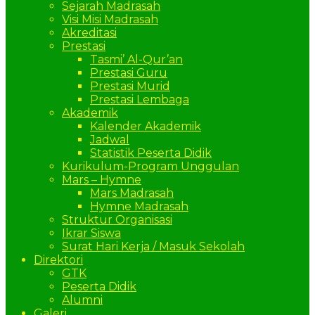
Sejarah Madrasah
Visi Misi Madrasah
Akreditasi
Prestasi
Tasmi’ Al-Qur’an
Prestasi Guru
Prestasi Murid
Prestasi Lembaga
Akademik
Kalender Akademik
Jadwal
Statistik Peserta Didik
Kurikulum-Program Unggulan
Mars – Hymne
Mars Madrasah
Hymne Madrasah
Struktur Organisasi
Ikrar Siswa
Surat Hari Kerja / Masuk Sekolah
Direktori
GTK
Peserta Didik
Alumni
Galeri