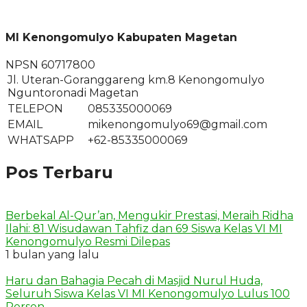
MI Kenongomulyo Kabupaten Magetan
NPSN
60717800
Jl. Uteran-Goranggareng km.8 Kenongomulyo
Nguntoronadi Magetan
TELEPON
085335000069
EMAIL
mikenongomulyo69@gmail.com
WHATSAPP
+62-85335000069
Pos Terbaru
Berbekal Al-Qur’an, Mengukir Prestasi, Meraih Ridha
Ilahi: 81 Wisudawan Tahfiz dan 69 Siswa Kelas VI MI
Kenongomulyo Resmi Dilepas
1 bulan yang lalu
Haru dan Bahagia Pecah di Masjid Nurul Huda,
Seluruh Siswa Kelas VI MI Kenongomulyo Lulus 100
Persen