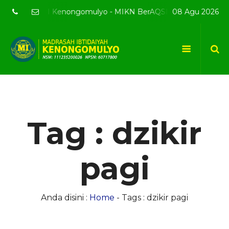
site resmi MI Kenongomulyo - MIKN BerAQSI Beradab alQuran b
08 Agu 2026
Tag : dzikir
pagi
Anda disini :
Home
-
Tags : dzikir pagi