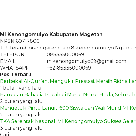
MI Kenongomulyo Kabupaten Magetan
NPSN
60717800
Jl. Uteran-Goranggareng km.8 Kenongomulyo Ngunto
TELEPON
085335000069
EMAIL
mikenongomulyo69@gmail.com
WHATSAPP
+62-85335000069
Pos Terbaru
Berbekal Al-Qur’an, Mengukir Prestasi, Meraih Ridha Il
1 bulan yang lalu
Haru dan Bahagia Pecah di Masjid Nurul Huda, Seluruh
2 bulan yang lalu
Mengetuk Pintu Langit, 600 Siswa dan Wali Murid MI Ke
2 bulan yang lalu
TKA Serentak Nasional, MI Kenongomulyo Sukses Gelar 
3 bulan yang lalu
Cari