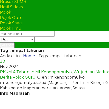
Brosur SPMB
Hasil Seleksi
Pojok
Pojok Guru
Pojok Siswa
Pojok Ilmu
Search
Tag : empat tahunan
Anda disini :
Home
-
Tags : empat tahunan
28
Nov 2024
PKKM 4 Tahunan MI Kenongomulyo, Wujudkan Madra
Berita
Pojok Guru
, Oleh : mikenongomulyo
mikenongomulyo.sch.id (Magetan) – Penilaian Kinerja
Kabupaten Magetan berjalan lancar, Selasa..
Info Madrasah