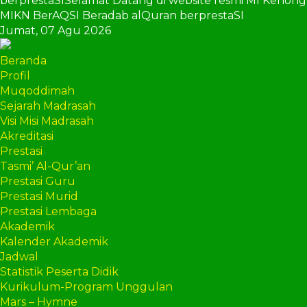
berprestaSI
Selamat Datang di website resmi MI Kenon
MIKN BerAQSI Beradab alQuran berprestaSI
Jumat,
07 Agu 2026
Beranda
Profil
Muqoddimah
Sejarah Madrasah
Visi Misi Madrasah
Akreditasi
Prestasi
Tasmi’ Al-Qur’an
Prestasi Guru
Prestasi Murid
Prestasi Lembaga
Akademik
Kalender Akademik
Jadwal
Statistik Peserta Didik
Kurikulum-Program Unggulan
Mars – Hymne