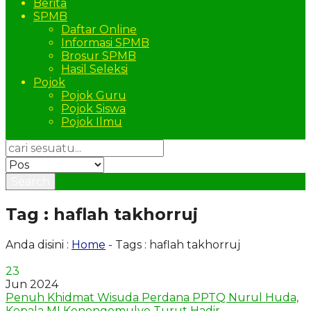
Berita
SPMB
Daftar Online
Informasi SPMB
Brosur SPMB
Hasil Seleksi
Pojok
Pojok Guru
Pojok Siswa
Pojok Ilmu
Search
Tag : haflah takhorruj
Anda disini :
Home
-
Tags : haflah takhorruj
23
Jun 2024
Penuh Khidmat Wisuda Perdana PPTQ Nurul Huda,
Kepala MI Kenongomulyo Turut Hadir