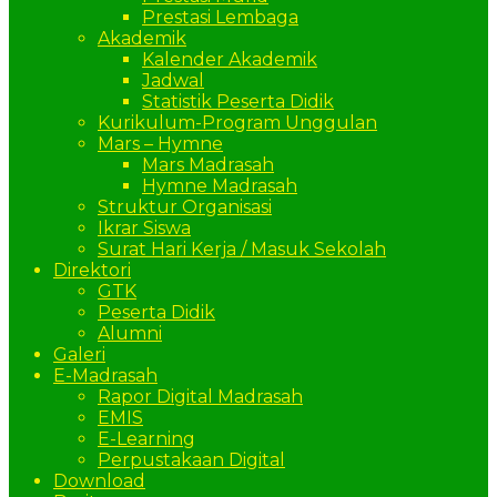
Prestasi Lembaga
Akademik
Kalender Akademik
Jadwal
Statistik Peserta Didik
Kurikulum-Program Unggulan
Mars – Hymne
Mars Madrasah
Hymne Madrasah
Struktur Organisasi
Ikrar Siswa
Surat Hari Kerja / Masuk Sekolah
Direktori
GTK
Peserta Didik
Alumni
Galeri
E-Madrasah
Rapor Digital Madrasah
EMIS
E-Learning
Perpustakaan Digital
Download