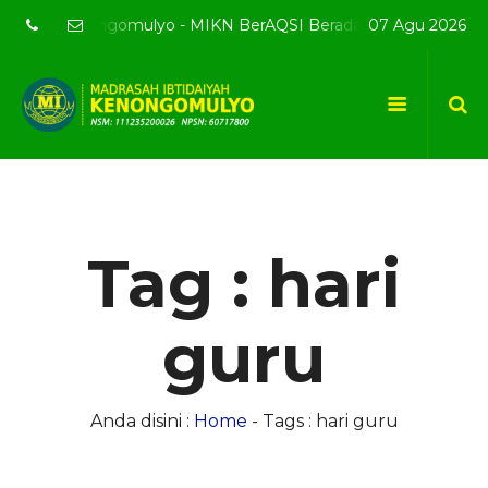
mi MI Kenongomulyo - MIKN BerAQSI Beradab alQuran berprest
07 Agu 2026
Tag : hari
guru
Anda disini :
Home
-
Tags : hari guru