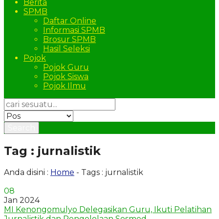
Berita
SPMB
Daftar Online
Informasi SPMB
Brosur SPMB
Hasil Seleksi
Pojok
Pojok Guru
Pojok Siswa
Pojok Ilmu
Search
Tag : jurnalistik
Anda disini :
Home
-
Tags : jurnalistik
08
Jan 2024
MI Kenongomulyo Delegasikan Guru, Ikuti Pelatihan
Jurnalistik dan Pengelolaan Sosmed