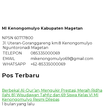
MI Kenongomulyo Kabupaten Magetan
NPSN
60717800
Jl. Uteran-Goranggareng km.8 Kenongomulyo
Nguntoronadi Magetan
TELEPON
085335000069
EMAIL
mikenongomulyo69@gmail.com
WHATSAPP
+62-85335000069
Pos Terbaru
Berbekal Al-Qur’an, Mengukir Prestasi, Meraih Ridha
Ilahi: 81 Wisudawan Tahfiz dan 69 Siswa Kelas VI MI
Kenongomulyo Resmi Dilepas
1 bulan yang lalu