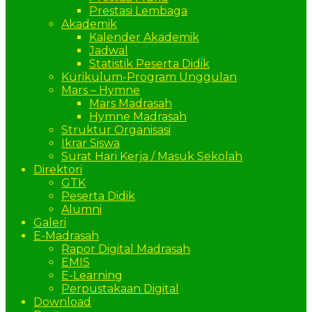
Prestasi Lembaga
Akademik
Kalender Akademik
Jadwal
Statistik Peserta Didik
Kurikulum-Program Unggulan
Mars – Hymne
Mars Madrasah
Hymne Madrasah
Struktur Organisasi
Ikrar Siswa
Surat Hari Kerja / Masuk Sekolah
Direktori
GTK
Peserta Didik
Alumni
Galeri
E-Madrasah
Rapor Digital Madrasah
EMIS
E-Learning
Perpustakaan Digital
Download