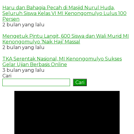
Haru dan Bahagia Pecah di Masjid Nurul Huda,
Seluruh Siswa Kelas VI MI Kenongomulyo Lulus 100
Persen
2 bulan yang lalu
Mengetuk Pintu Langit, 600 Siswa dan Wali Murid MI
Kenongomulyo ‘Naik Haji’ Massal
2 bulan yang lalu
TKA Serentak Nasional, MI Kenongomulyo Sukses
Gelar Ujian Berbasis Online
3 bulan yang lalu
Cari
Cari