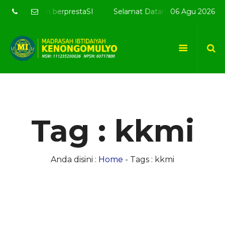
adab alQuran berprestaSI
Selamat Datang di website res
06 Agu 2026
Tag : kkmi
Anda disini :
Home
-
Tags : kkmi