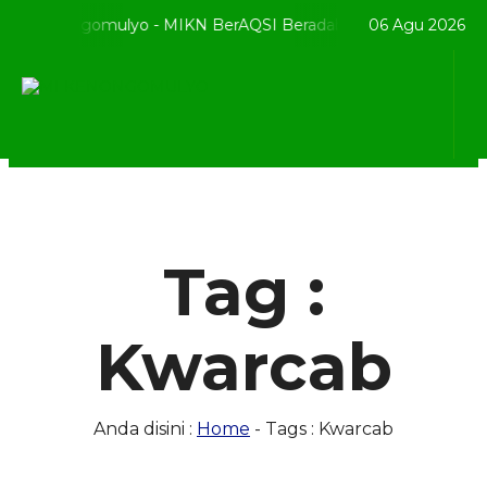
 MI Kenongomulyo - MIKN BerAQSI Beradab alQuran berprestaS
06 Agu 2026
Tag :
Kwarcab
Anda disini :
Home
-
Tags : Kwarcab