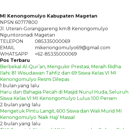
MI Kenongomulyo Kabupaten Magetan
NPSN
60717800
Jl. Uteran-Goranggareng km.8 Kenongomulyo
Nguntoronadi Magetan
TELEPON
085335000069
EMAIL
mikenongomulyo69@gmail.com
WHATSAPP
+62-85335000069
Pos Terbaru
Berbekal Al-Qur’an, Mengukir Prestasi, Meraih Ridha
Ilahi: 81 Wisudawan Tahfiz dan 69 Siswa Kelas VI MI
Kenongomulyo Resmi Dilepas
1 bulan yang lalu
Haru dan Bahagia Pecah di Masjid Nurul Huda, Seluruh
Siswa Kelas VI MI Kenongomulyo Lulus 100 Persen
2 bulan yang lalu
Mengetuk Pintu Langit, 600 Siswa dan Wali Murid MI
Kenongomulyo ‘Naik Haji’ Massal
2 bulan yang lalu