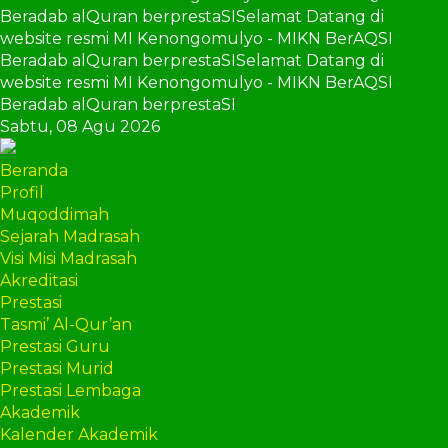
Beradab alQuran berprestaSI
Selamat Datang di
website resmi MI Kenongomulyo - MIKN BerAQSI
Beradab alQuran berprestaSI
Selamat Datang di
website resmi MI Kenongomulyo - MIKN BerAQSI
Beradab alQuran berprestaSI
Sabtu,
08 Agu 2026
Beranda
Profil
Muqoddimah
Sejarah Madrasah
Visi Misi Madrasah
Akreditasi
Prestasi
Tasmi’ Al-Qur’an
Prestasi Guru
Prestasi Murid
Prestasi Lembaga
Akademik
Kalender Akademik