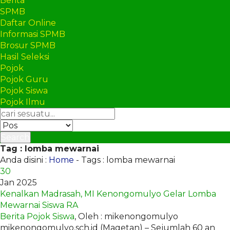
Berita
SPMB
Daftar Online
Informasi SPMB
Brosur SPMB
Hasil Seleksi
Pojok
Pojok Guru
Pojok Siswa
Pojok Ilmu
Search
Tag : lomba mewarnai
Anda disini :
Home
-
Tags : lomba mewarnai
30
Jan 2025
Kenalkan Madrasah, MI Kenongomulyo Gelar Lomba
Mewarnai Siswa RA
Berita
Pojok Siswa
, Oleh : mikenongomulyo
mikenongomulyo.sch.id (Magetan) – Sejumlah 60 an