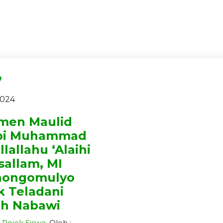
7
2024
men Maulid
bi Muhammad
llallahu ‘Alaihi
allam, MI
nongomulyo
k Teladani
ah Nabawi
Pojok Siswa
, Oleh :