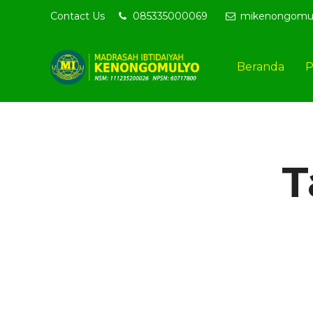
Contact Us
085335000069
mikenongomu
Selamat 
Beranda
P
T