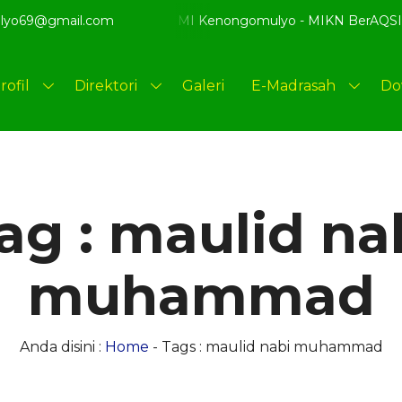
lyo69@gmail.com
Datang di website resmi MI Kenongomulyo - MIKN BerAQSI Ber
rofil
Direktori
Galeri
E-Madrasah
Do
ag : maulid na
muhammad
Anda disini :
Home
-
Tags : maulid nabi muhammad