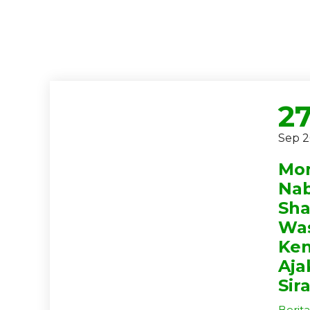
2
Sep 
Mo
Na
Sha
Was
Ke
Aja
Sir
Berita