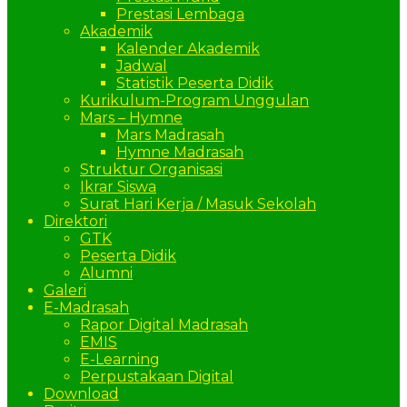
Prestasi Lembaga
Akademik
Kalender Akademik
Jadwal
Statistik Peserta Didik
Kurikulum-Program Unggulan
Mars – Hymne
Mars Madrasah
Hymne Madrasah
Struktur Organisasi
Ikrar Siswa
Surat Hari Kerja / Masuk Sekolah
Direktori
GTK
Peserta Didik
Alumni
Galeri
E-Madrasah
Rapor Digital Madrasah
EMIS
E-Learning
Perpustakaan Digital
Download