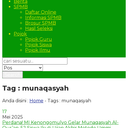
Berita
SPMB
Daftar Online
Informasi SPMB
Brosur SPMB
Hasil Seleksi
Pojok
Pojok Guru
Pojok Siswa
Pojok Ilmu
Search
Tag : munaqasyah
Anda disini :
Home
-
Tags : munaqasyah
17
Mei 2025
Perdana! MI Kenongomulyo Gelar Munaqasyah Al-
Qur’an, 52 Siswa Ikuti Ujian Akhir Metode Ummi