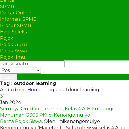
Berita
SPMB
Daftar Online
Informasi SPMB
Brosur SPMB
Hasil Seleksi
Pojok
Pojok Guru
Pojok Siswa
Pojok Ilmu
Search
Tag : outdoor learning
Anda disini :
Home
-
Tags : outdoor learning
31
Jan 2024
Serunya Outdoor Learning, Kelas 4 A-B Kunjungi
Monumen G30S PKI di Kenongomulyo
Berita
Pojok Siswa
, Oleh : mikenongomulyo
Kenongomulyo (Magetan) – Seluruh Siswi kelas 4 A dan