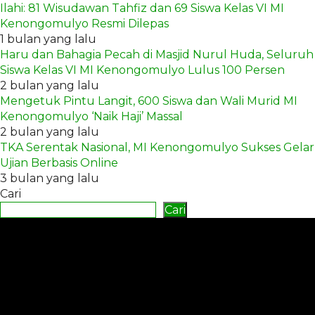
Ilahi: 81 Wisudawan Tahfiz dan 69 Siswa Kelas VI MI
Kenongomulyo Resmi Dilepas
1 bulan yang lalu
Haru dan Bahagia Pecah di Masjid Nurul Huda, Seluruh
Siswa Kelas VI MI Kenongomulyo Lulus 100 Persen
2 bulan yang lalu
Mengetuk Pintu Langit, 600 Siswa dan Wali Murid MI
Kenongomulyo ‘Naik Haji’ Massal
2 bulan yang lalu
TKA Serentak Nasional, MI Kenongomulyo Sukses Gelar
Ujian Berbasis Online
3 bulan yang lalu
Cari
Cari