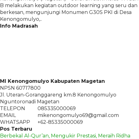
B melakukan kegiatan outdoor learning yang seru dan
berkesan, mengunjungi Monumen G30S PKI di Desa
Kenongomulyo,..
Info Madrasah
MI Kenongomulyo Kabupaten Magetan
NPSN
60717800
Jl. Uteran-Goranggareng km.8 Kenongomulyo
Nguntoronadi Magetan
TELEPON
085335000069
EMAIL
mikenongomulyo69@gmail.com
WHATSAPP
+62-85335000069
Pos Terbaru
Berbekal Al-Qur’an, Mengukir Prestasi, Meraih Ridha