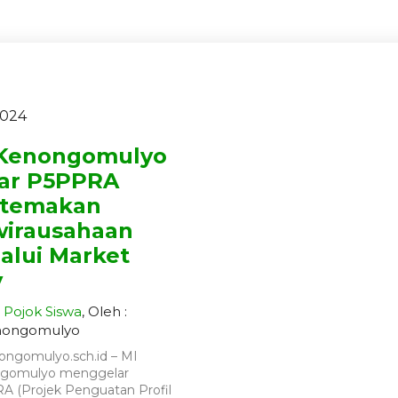
2024
 Kenongomulyo
ar P5PPRA
rtemakan
irausahaan
alui Market
y
Pojok Siswa
, Oleh :
nongomulyo
ongomulyo.sch.id – MI
gomulyo menggelar
A (Projek Penguatan Profil