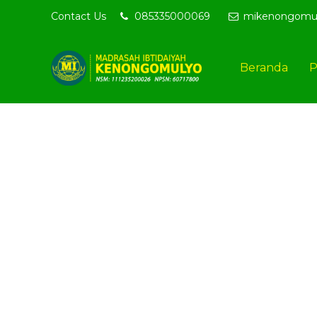
Contact Us
085335000069
mikenongomu
Selama
Beranda
P