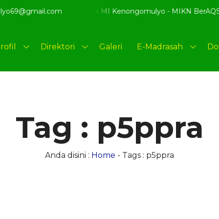
lyo69@gmail.com
t Datang di website resmi MI Kenongomulyo - MIKN BerAQSI Be
rofil
Direktori
Galeri
E-Madrasah
Do
Tag : p5ppra
Anda disini :
Home
-
Tags : p5ppra