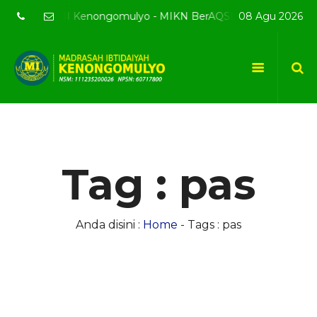
site resmi MI Kenongomulyo - MIKN BerAQSI Beradab alQuran b
08 Agu 2026
Tag : pas
Anda disini :
Home
-
Tags : pas