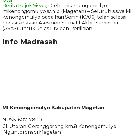
Berita
Pojok Siswa
, Oleh : mikenongomulyo
mikenongomulyo.sch.id (Magetan) – Seluruh siswa MI
Kenongomulyo pada hari Senin (10/06) telah selesai
melaksanakan Asesmen Sumatif Akhir Semester
(ASAS) untuk kelas I, IV dan Penilaian..
Info Madrasah
MI Kenongomulyo Kabupaten Magetan
NPSN
60717800
Jl. Uteran-Goranggareng km.8 Kenongomulyo
Nguntoronadi Magetan