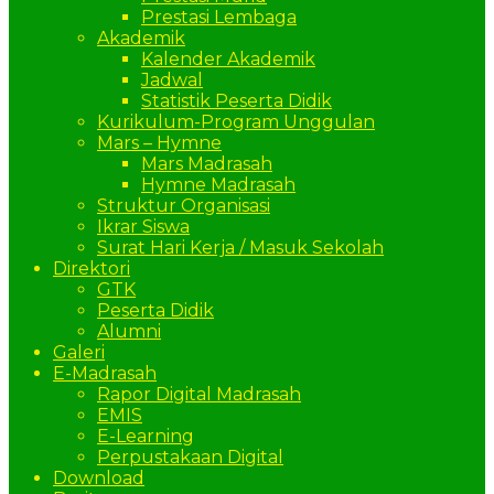
Prestasi Lembaga
Akademik
Kalender Akademik
Jadwal
Statistik Peserta Didik
Kurikulum-Program Unggulan
Mars – Hymne
Mars Madrasah
Hymne Madrasah
Struktur Organisasi
Ikrar Siswa
Surat Hari Kerja / Masuk Sekolah
Direktori
GTK
Peserta Didik
Alumni
Galeri
E-Madrasah
Rapor Digital Madrasah
EMIS
E-Learning
Perpustakaan Digital
Download