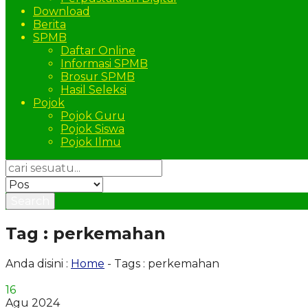
Download
Berita
SPMB
Daftar Online
Informasi SPMB
Brosur SPMB
Hasil Seleksi
Pojok
Pojok Guru
Pojok Siswa
Pojok Ilmu
Search
Tag : perkemahan
Anda disini :
Home
-
Tags : perkemahan
16
Agu 2024