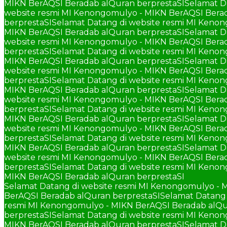
MIKN BerAQSI Beradab alQuran berprestaSI
Selamat D
website resmi MI Kenongomulyo - MIKN BerAQSI Berad
berprestaSI
Selamat Datang di website resmi MI Keno
MIKN BerAQSI Beradab alQuran berprestaSI
Selamat D
website resmi MI Kenongomulyo - MIKN BerAQSI Berad
berprestaSI
Selamat Datang di website resmi MI Keno
MIKN BerAQSI Beradab alQuran berprestaSI
Selamat D
website resmi MI Kenongomulyo - MIKN BerAQSI Berad
berprestaSI
Selamat Datang di website resmi MI Keno
MIKN BerAQSI Beradab alQuran berprestaSI
Selamat D
website resmi MI Kenongomulyo - MIKN BerAQSI Berad
berprestaSI
Selamat Datang di website resmi MI Keno
MIKN BerAQSI Beradab alQuran berprestaSI
Selamat D
website resmi MI Kenongomulyo - MIKN BerAQSI Berad
berprestaSI
Selamat Datang di website resmi MI Keno
MIKN BerAQSI Beradab alQuran berprestaSI
Selamat D
website resmi MI Kenongomulyo - MIKN BerAQSI Berad
berprestaSI
Selamat Datang di website resmi MI Keno
MIKN BerAQSI Beradab alQuran berprestaSI
Selamat Datang di website resmi MI Kenongomulyo - 
BerAQSI Beradab alQuran berprestaSI
Selamat Datang 
resmi MI Kenongomulyo - MIKN BerAQSI Beradab alQu
berprestaSI
Selamat Datang di website resmi MI Keno
MIKN BerAQSI Beradab alQuran berprestaSI
Selamat D