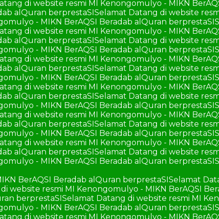
atang di website resmi MI Kenongomulyo - MIKN BerAQ
ab alQuran berprestaSI
Selamat Datang di website re
ngomulyo - MIKN BerAQSI Beradab alQuran berprestaSI
S
atang di website resmi MI Kenongomulyo - MIKN BerAQ
ab alQuran berprestaSI
Selamat Datang di website re
ngomulyo - MIKN BerAQSI Beradab alQuran berprestaSI
S
atang di website resmi MI Kenongomulyo - MIKN BerAQ
ab alQuran berprestaSI
Selamat Datang di website re
ngomulyo - MIKN BerAQSI Beradab alQuran berprestaSI
S
atang di website resmi MI Kenongomulyo - MIKN BerAQ
ab alQuran berprestaSI
Selamat Datang di website re
ngomulyo - MIKN BerAQSI Beradab alQuran berprestaSI
S
atang di website resmi MI Kenongomulyo - MIKN BerAQ
ab alQuran berprestaSI
Selamat Datang di website re
ngomulyo - MIKN BerAQSI Beradab alQuran berprestaSI
S
atang di website resmi MI Kenongomulyo - MIKN BerAQ
ab alQuran berprestaSI
Selamat Datang di website re
ngomulyo - MIKN BerAQSI Beradab alQuran berprestaSI
S
MIKN BerAQSI Beradab alQuran berprestaSI
Selamat Dat
di website resmi MI Kenongomulyo - MIKN BerAQSI Ber
ran berprestaSI
Selamat Datang di website resmi MI K
ngomulyo - MIKN BerAQSI Beradab alQuran berprestaSI
S
atang di website resmi MI Kenongomulyo - MIKN BerAQ