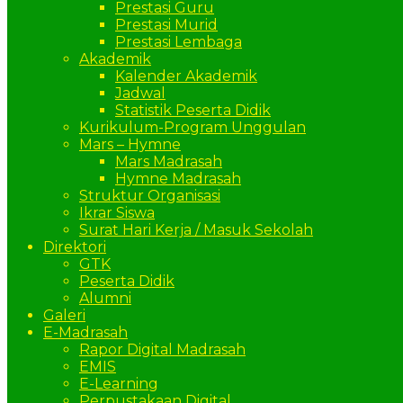
Prestasi Guru
Prestasi Murid
Prestasi Lembaga
Akademik
Kalender Akademik
Jadwal
Statistik Peserta Didik
Kurikulum-Program Unggulan
Mars – Hymne
Mars Madrasah
Hymne Madrasah
Struktur Organisasi
Ikrar Siswa
Surat Hari Kerja / Masuk Sekolah
Direktori
GTK
Peserta Didik
Alumni
Galeri
E-Madrasah
Rapor Digital Madrasah
EMIS
E-Learning
Perpustakaan Digital