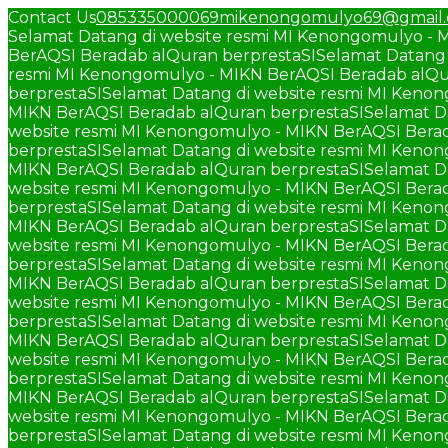
Contact Us
085335000069
mikenongomulyo69@gmail
Selamat Datang di website resmi MI Kenongomulyo - 
BerAQSI Beradab alQuran berprestaSI
Selamat Datang 
resmi MI Kenongomulyo - MIKN BerAQSI Beradab alQu
berprestaSI
Selamat Datang di website resmi MI Keno
MIKN BerAQSI Beradab alQuran berprestaSI
Selamat D
website resmi MI Kenongomulyo - MIKN BerAQSI Berad
berprestaSI
Selamat Datang di website resmi MI Keno
MIKN BerAQSI Beradab alQuran berprestaSI
Selamat D
website resmi MI Kenongomulyo - MIKN BerAQSI Berad
berprestaSI
Selamat Datang di website resmi MI Keno
MIKN BerAQSI Beradab alQuran berprestaSI
Selamat D
website resmi MI Kenongomulyo - MIKN BerAQSI Berad
berprestaSI
Selamat Datang di website resmi MI Keno
MIKN BerAQSI Beradab alQuran berprestaSI
Selamat D
website resmi MI Kenongomulyo - MIKN BerAQSI Berad
berprestaSI
Selamat Datang di website resmi MI Keno
MIKN BerAQSI Beradab alQuran berprestaSI
Selamat D
website resmi MI Kenongomulyo - MIKN BerAQSI Berad
berprestaSI
Selamat Datang di website resmi MI Keno
MIKN BerAQSI Beradab alQuran berprestaSI
Selamat D
website resmi MI Kenongomulyo - MIKN BerAQSI Berad
berprestaSI
Selamat Datang di website resmi MI Keno