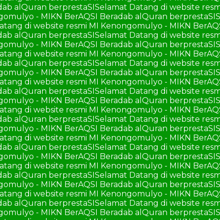
ab alQuran berprestaSI
Selamat Datang di website re
ngomulyo - MIKN BerAQSI Beradab alQuran berprestaSI
S
atang di website resmi MI Kenongomulyo - MIKN BerAQ
ab alQuran berprestaSI
Selamat Datang di website re
ngomulyo - MIKN BerAQSI Beradab alQuran berprestaSI
S
atang di website resmi MI Kenongomulyo - MIKN BerAQ
ab alQuran berprestaSI
Selamat Datang di website re
ngomulyo - MIKN BerAQSI Beradab alQuran berprestaSI
S
atang di website resmi MI Kenongomulyo - MIKN BerAQ
ab alQuran berprestaSI
Selamat Datang di website re
ngomulyo - MIKN BerAQSI Beradab alQuran berprestaSI
S
atang di website resmi MI Kenongomulyo - MIKN BerAQ
ab alQuran berprestaSI
Selamat Datang di website re
ngomulyo - MIKN BerAQSI Beradab alQuran berprestaSI
S
atang di website resmi MI Kenongomulyo - MIKN BerAQ
ab alQuran berprestaSI
Selamat Datang di website re
ngomulyo - MIKN BerAQSI Beradab alQuran berprestaSI
S
atang di website resmi MI Kenongomulyo - MIKN BerAQ
ab alQuran berprestaSI
Selamat Datang di website re
ngomulyo - MIKN BerAQSI Beradab alQuran berprestaSI
S
atang di website resmi MI Kenongomulyo - MIKN BerAQ
ab alQuran berprestaSI
Selamat Datang di website re
ngomulyo - MIKN BerAQSI Beradab alQuran berprestaSI
S