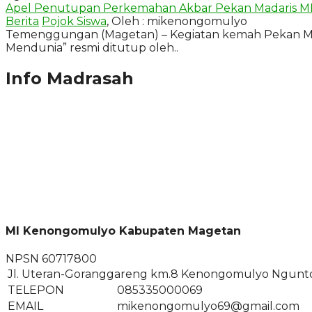
Apel Penutupan Perkemahan Akbar Pekan Madaris MI
Berita
Pojok Siswa
, Oleh : mikenongomulyo
Temenggungan (Magetan) – Kegiatan kemah Pekan Ma
Mendunia” resmi ditutup oleh..
Info Madrasah
MI Kenongomulyo Kabupaten Magetan
NPSN
60717800
Jl. Uteran-Goranggareng km.8 Kenongomulyo Ngunt
TELEPON
085335000069
EMAIL
mikenongomulyo69@gmail.com