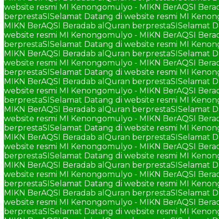
website resmi MI Kenongomulyo - MIKN BerAQSI Berad
berprestaSI
Selamat Datang di website resmi MI Keno
MIKN BerAQSI Beradab alQuran berprestaSI
Selamat D
website resmi MI Kenongomulyo - MIKN BerAQSI Berad
berprestaSI
Selamat Datang di website resmi MI Keno
MIKN BerAQSI Beradab alQuran berprestaSI
Selamat D
website resmi MI Kenongomulyo - MIKN BerAQSI Berad
berprestaSI
Selamat Datang di website resmi MI Keno
MIKN BerAQSI Beradab alQuran berprestaSI
Selamat D
website resmi MI Kenongomulyo - MIKN BerAQSI Berad
berprestaSI
Selamat Datang di website resmi MI Keno
MIKN BerAQSI Beradab alQuran berprestaSI
Selamat D
website resmi MI Kenongomulyo - MIKN BerAQSI Berad
berprestaSI
Selamat Datang di website resmi MI Keno
MIKN BerAQSI Beradab alQuran berprestaSI
Selamat D
website resmi MI Kenongomulyo - MIKN BerAQSI Berad
berprestaSI
Selamat Datang di website resmi MI Keno
MIKN BerAQSI Beradab alQuran berprestaSI
Selamat D
website resmi MI Kenongomulyo - MIKN BerAQSI Berad
berprestaSI
Selamat Datang di website resmi MI Keno
MIKN BerAQSI Beradab alQuran berprestaSI
Selamat D
website resmi MI Kenongomulyo - MIKN BerAQSI Berad
berprestaSI
Selamat Datang di website resmi MI Keno