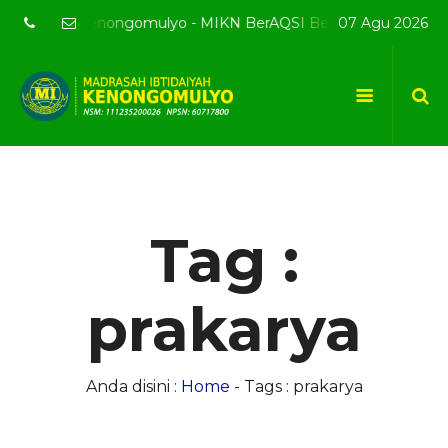
 resmi MI Kenongomulyo - MIKN BerAQSI Beradab alQuran berp
07 Agu 2026
Tag :
prakarya
Anda disini :
Home
-
Tags : prakarya