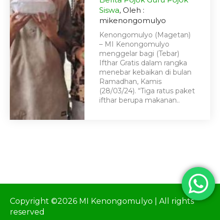
Siswa
, Oleh :
mikenongomulyo
Kenongomulyo (Magetan)
– MI Kenongomulyo
menggelar bagi (Tebar)
Ifthar Gratis dalam rangka
menebar kebaikan di bulan
Ramadhan, Kamis
(28/03/24). “Tiga ratus paket
ifthar berupa makanan..
Copyright ©2026 MI Kenongomulyo | All rights
reserved