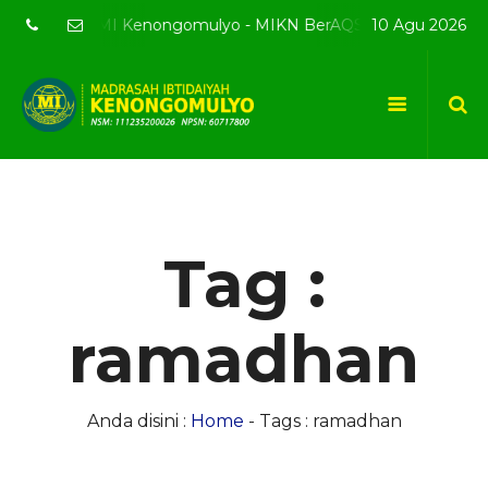
bsite resmi MI Kenongomulyo - MIKN BerAQSI Beradab alQuran 
10 Agu 2026
Tag :
ramadhan
Anda disini :
Home
-
Tags : ramadhan