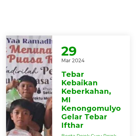
29
Mar 2024
Tebar
Kebaikan
Keberkahan,
MI
Kenongomulyo
Gelar Tebar
Ifthar
Berita
Pojok Guru
Pojok