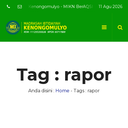
ite resmi MI Kenongomulyo - MIKN BerAQSI Beradab alQuran b
11 Agu 2026
Tag : rapor
Anda disini :
Home
-
Tags : rapor