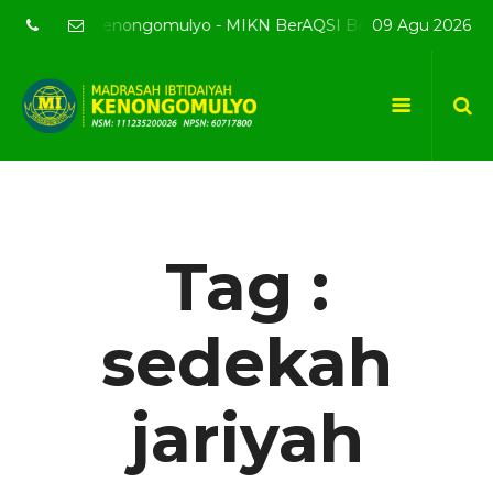
e resmi MI Kenongomulyo - MIKN BerAQSI Beradab alQuran ber
09 Agu 2026
Tag :
sedekah
jariyah