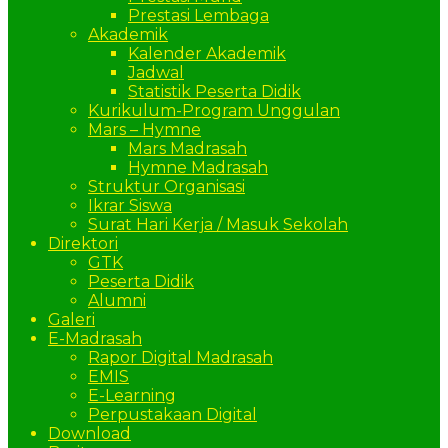
Prestasi Lembaga
Akademik
Kalender Akademik
Jadwal
Statistik Peserta Didik
Kurikulum-Program Unggulan
Mars – Hymne
Mars Madrasah
Hymne Madrasah
Struktur Organisasi
Ikrar Siswa
Surat Hari Kerja / Masuk Sekolah
Direktori
GTK
Peserta Didik
Alumni
Galeri
E-Madrasah
Rapor Digital Madrasah
EMIS
E-Learning
Perpustakaan Digital
Download