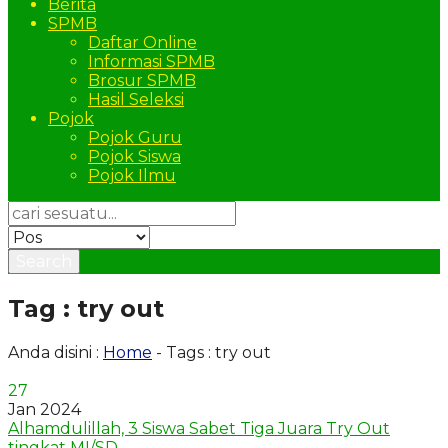
Berita
SPMB
Daftar Online
Informasi SPMB
Brosur SPMB
Hasil Seleksi
Pojok
Pojok Guru
Pojok Siswa
Pojok Ilmu
Search
Tag : try out
Anda disini :
Home
-
Tags : try out
27
Jan 2024
Alhamdulillah, 3 Siswa Sabet Tiga Juara Try Out
tingkat MI/SD