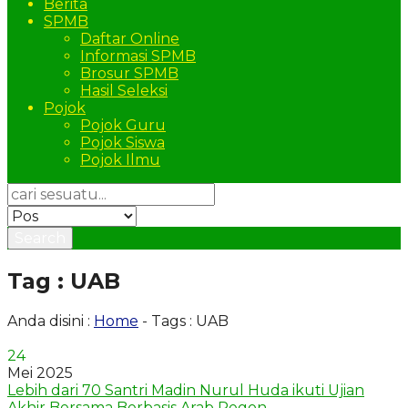
Berita
SPMB
Daftar Online
Informasi SPMB
Brosur SPMB
Hasil Seleksi
Pojok
Pojok Guru
Pojok Siswa
Pojok Ilmu
Search
Tag : UAB
Anda disini :
Home
-
Tags : UAB
24
Mei 2025
Lebih dari 70 Santri Madin Nurul Huda ikuti Ujian
Akhir Bersama Berbasis Arab Pegon