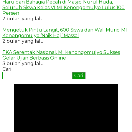
Haru dan Bahagia Pecah di Masjid Nurul Huda,
Seluruh Siswa Kelas VI MI Kenongomulyo Lulus 100
Persen
2 bulan yang lalu
Mengetuk Pintu Langit, 600 Siswa dan Wali Murid MI
Kenongomulyo ‘Naik Haji’ Massal
2 bulan yang lalu
TKA Serentak Nasional, MI Kenongomulyo Sukses
Gelar Ujian Berbasis Online
3 bulan yang lalu
Cari
Cari