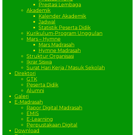
Prestasi Lembaga
Akademik
Kalender Akademik
Jadwal
Statistik Peserta Didik
Kurikulum-Program Unggulan
Mars – Hymne
Mars Madrasah
Hymne Madrasah
Struktur Organisasi
Ikrar Siswa
Surat Hari Kerja / Masuk Sekolah
Direktori
GTK
Peserta Didik
Alumni
Galeri
E-Madrasah
Rapor Digital Madrasah
EMIS
E-Learning
Perpustakaan Digital
Download