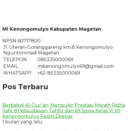
MI Kenongomulyo Kabupaten Magetan
NPSN
60717800
Jl. Uteran-Goranggareng km.8 Kenongomulyo
Nguntoronadi Magetan
TELEPON
085335000069
EMAIL
mikenongomulyo69@gmail.com
WHATSAPP
+62-85335000069
Pos Terbaru
Berbekal Al-Qur’an, Mengukir Prestasi, Meraih Ridha
Ilahi: 81 Wisudawan Tahfiz dan 69 Siswa Kelas VI MI
Kenongomulyo Resmi Dilepas
1 bulan yang lalu