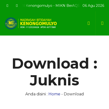
bsite resmi MI Kenongomulyo - MIKN BerAQSI Beradab alQuran 
06 Agu 2026
Download :
Juknis
Anda disini :
Home
-
Download