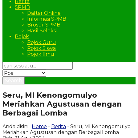
Berita
SPMB
Daftar Online
Informasi SPMB
Brosur SPMB
Hasil Seleksi
Pojok
Pojok Guru
Pojok Siswa
Pojok Ilmu
Search
Seru, MI Kenongomulyo
Meriahkan Agustusan dengan
Berbagai Lomba
Anda disini :
Home
-
Berita
- Seru, MI Kenongomulyo
Meriahkan Agustusan dengan Berbagai Lomba