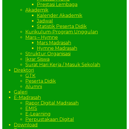
Prestasi Lembaga
Akademik
Kalender Akademik
Jadwal
Statistik Peserta Didik
Kurikulum-Program Unggulan
Mars – Hymne
Mars Madrasah
Hymne Madrasah
Struktur Organisasi
Ikrar Siswa
Surat Hari Kerja / Masuk Sekolah
Direktori
GTK
Peserta Didik
Alumni
Galeri
E-Madrasah
Rapor Digital Madrasah
EMIS
E-Learning
Perpustakaan Digital
Download