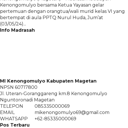
Kenongomulyo bersama Ketua Yayasan gelar
pertemuan dengan orangtua/wali murid kelas VI yang
bertempat di aula PPTQ Nurul Huda, Jum’at
(03/05/24)...
Info Madrasah
MI Kenongomulyo Kabupaten Magetan
NPSN
60717800
Jl. Uteran-Goranggareng km.8 Kenongomulyo
Nguntoronadi Magetan
TELEPON
085335000069
EMAIL
mikenongomulyo69@gmail.com
WHATSAPP
+62-85335000069
Pos Terbaru