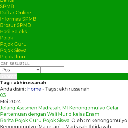
Berita
SPMB
Daftar Online
Informasi SPMB
Brosur SPMB
Hasil Seleksi
Pojok
Pojok Guru
Pojok Siswa
Pojok Ilmu
Search
Tag : akhirussanah
Anda disini :
Home
-
Tags : akhirussanah
03
Mei 2024
Jelang Asesmen Madrasah, MI Kenongomulyo Gelar
Pertemuan dengan Wali Murid kelas Enam
Berita
Pojok Guru
Pojok Siswa
, Oleh : mikenongomulyo
Kenongomulyo (Magetan) – Madrasah Ibtidaiyah