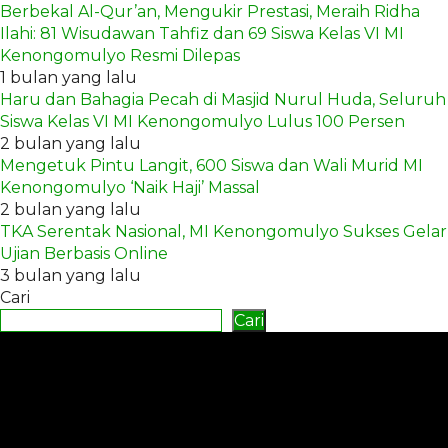
Berbekal Al-Qur’an, Mengukir Prestasi, Meraih Ridha
Ilahi: 81 Wisudawan Tahfiz dan 69 Siswa Kelas VI MI
Kenongomulyo Resmi Dilepas
1 bulan yang lalu
Haru dan Bahagia Pecah di Masjid Nurul Huda, Seluruh
Siswa Kelas VI MI Kenongomulyo Lulus 100 Persen
2 bulan yang lalu
Mengetuk Pintu Langit, 600 Siswa dan Wali Murid MI
Kenongomulyo ‘Naik Haji’ Massal
2 bulan yang lalu
TKA Serentak Nasional, MI Kenongomulyo Sukses Gelar
Ujian Berbasis Online
3 bulan yang lalu
Cari
Cari